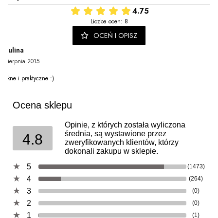
4.75
Liczba ocen: 8
OCEŃ I OPISZ
paulina
4 sierpnia 2015
Piekne i praktyczne :)
Ocena sklepu
Opinie, z których została wyliczona
średnia, są wystawione przez
4.8
zweryfikowanych klientów, którzy
dokonali zakupu w sklepie.
5
(1473)
4
(264)
3
(0)
2
(0)
1
(1)