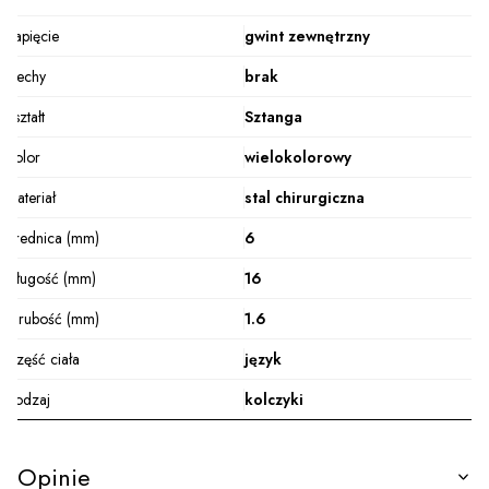
Zapięcie
gwint zewnętrzny
Cechy
brak
Kształt
Sztanga
Kolor
wielokolorowy
Materiał
stal chirurgiczna
Średnica (mm)
6
Długość (mm)
16
Grubość (mm)
1.6
Część ciała
język
Rodzaj
kolczyki
Opinie