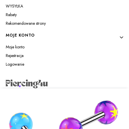
WYSYŁKA
Rabaty
Rekomendowane strony
MOJE KONTO
Moje konto
Rejestracja
Logowanie
Piercing4u Izabela Jaworowska
Wilczyńskiego 25e/21
10-691 Olsztyn
sklep@piercing4u.pl