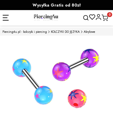
Wysyłka Gratis od 80zł
powyżej 100zł prezent
Otwórz wyszukiwa
Produk
Piercing4u.pl - kolczyki i piercing
KOLCZYKI DO JĘZYKA
Akrylowe