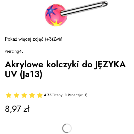
Pokaż więcej zdjęć
(+3)
Zwiń
Piercing4u
Akrylowe kolczyki do JĘZYKA
UV (Ja13)
4.75
(Oceny: 8 Recenzje: 1)
Cena
8,97 zł
Kolor