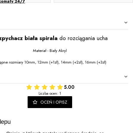
komaty 24/7
zpychacz biała spirala
do rozciągania ucha
Materiał - Biały Akryl
ępne rozmiary 10mm, 12mm (+1zł), 14mm (+2zł), 16mm (+3zł)
5.00
Liczba ocen: 1
OCEŃ I OPISZ
lepu