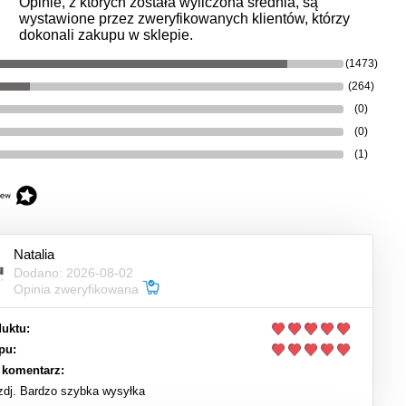
Opinie, z których została wyliczona średnia, są
wystawione przez zweryfikowanych klientów, którzy
dokonali zakupu w sklepie.
(1473)
(264)
(0)
(0)
(1)
Natalia
Dodano: 2026-08-02
Opinia zweryfikowana
uktu:
pu:
 komentarz:
 zdj. Bardzo szybka wysyłka