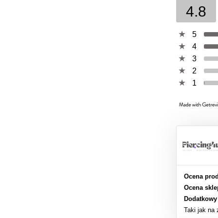
4.8
5
4
3
2
1
Ocena prod
Ocena skle
Dodatkowy
Taki jak na