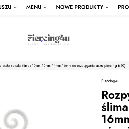
Wysyłka Gratis powyżej 80 zł
USZU
MENU
NOWE PRODUKTY
PRO
powyżej 100zł prezent
z biała spirala ślimak 10mm 12mm 14mm 16mm do rozciągania uszu piercing (r20)
Piercing4u
Rozpy
ślim
16mm