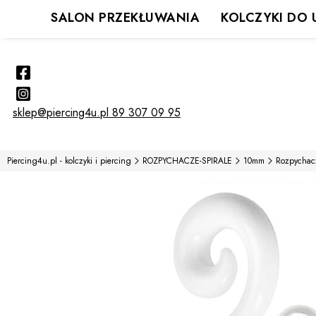
SALON PRZEKŁUWANIA
KOLCZYKI DO 
sklep@piercing4u.pl
89 307 09 95
Piercing4u.pl - kolczyki i piercing
ROZPYCHACZE-SPIRALE
10mm
Rozpychac