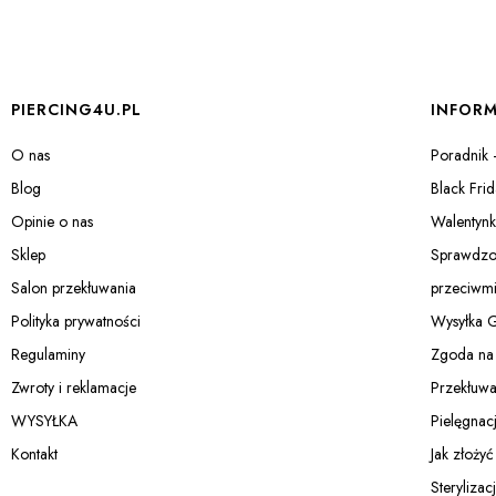
Linki w stopce
PIERCING4U.PL
INFORM
O nas
Poradnik 
Blog
Black Fri
Opinie o nas
Walentyn
Sklep
Sprawdzon
Salon przekłuwania
przeciwmi
Polityka prywatności
Wysyłka G
Regulaminy
Zgoda na 
Zwroty i reklamacje
Przekłuwa
WYSYŁKA
Pielęgnac
Kontakt
Jak złoży
Sterylizac