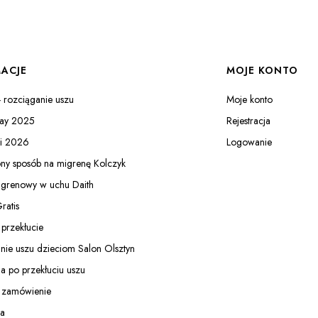
ACJE
MOJE KONTO
- rozciąganie uszu
Moje konto
day 2025
Rejestracja
ki 2026
Logowanie
y sposób na migrenę Kolczyk
grenowy w uchu Daith
ratis
przekłucie
nie uszu dzieciom Salon Olsztyn
ja po przekłuciu uszu
ć zamówienie
ja