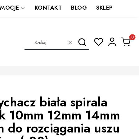
MOCJE
KONTAKT
BLOG
SKLEP
Produkt
Szukaj
Wyczyść
chacz biała spirala
ak 10mm 12mm 14mm
 do rozciągania uszu