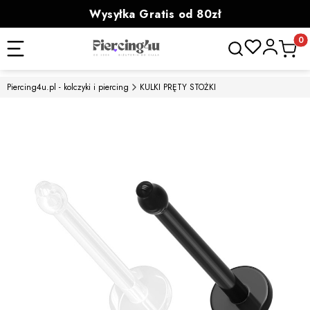
Wysyłka Gratis od 80zł
powyżej 100zł prezent
Otwórz wyszukiwa
Produk
Piercing4u.pl - kolczyki i piercing
KULKI PRĘTY STOŻKI