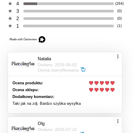
4
(264)
3
(0)
2
(0)
1
(1)
Natalia
Dodano: 2026-08-02
Opinia zweryfikowana
Ocena produktu:
Ocena sklepu:
Dodatkowy komentarz:
Taki jak na zdj. Bardzo szybka wysyłka
Olg
Dodano: 2026-07-22