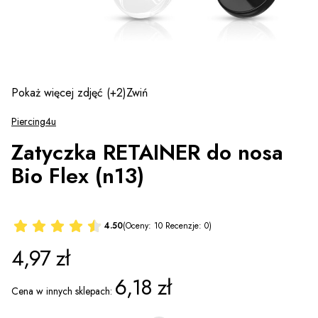
Pokaż więcej zdjęć
(+2)
Zwiń
Piercing4u
Zatyczka RETAINER do nosa
Bio Flex (n13)
4.50
(Oceny: 10 Recenzje: 0)
Cena
4,97 zł
6,18 zł
Cena w innych sklepach: