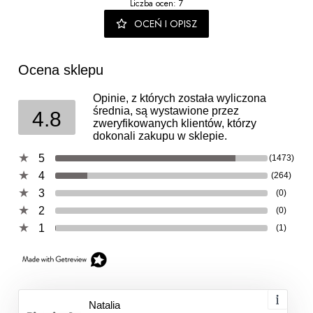
Liczba ocen: 7
OCEŃ I OPISZ
Ocena sklepu
Opinie, z których została wyliczona
średnia, są wystawione przez
4.8
zweryfikowanych klientów, którzy
dokonali zakupu w sklepie.
5
(1473)
4
(264)
3
(0)
2
(0)
1
(1)
Natalia