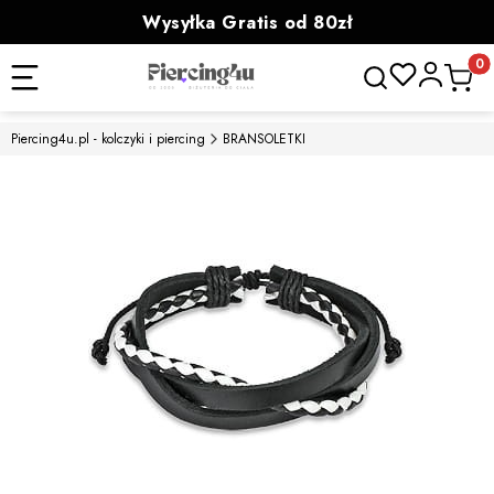
Wysyłka Gratis od 80zł
powyżej 100zł prezent
Otwórz wyszukiwa
Produk
Piercing4u.pl - kolczyki i piercing
BRANSOLETKI