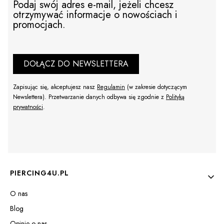
Podaj swój adres e-mail, jeżeli chcesz
otrzymywać informacje o nowościach i
promocjach.
DOŁĄCZ DO NEWSLETTERA
Zapisując się, akceptujesz nasz
Regulamin
(w zakresie dotyczącym
Newslettera). Przetwarzanie danych odbywa się zgodnie z
Polityką
prywatności
.
Linki w stopce
PIERCING4U.PL
O nas
Blog
Opinie o nas