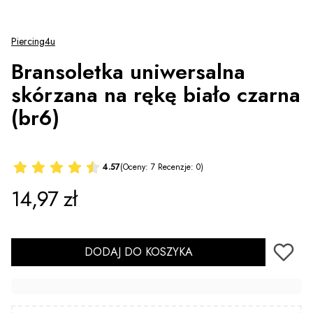
Piercing4u
Bransoletka uniwersalna
skórzana na rękę biało czarna
(br6)
4.57
(Oceny: 7 Recenzje: 0)
Cena
14,97 zł
DODAJ DO KOSZYKA