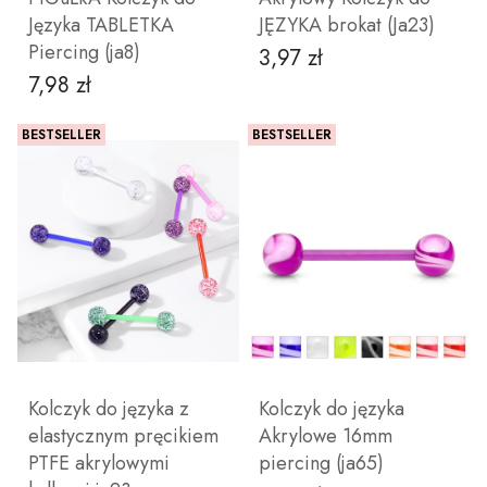
Języka TABLETKA
JĘZYKA brokat (Ja23)
Piercing (ja8)
3,97 zł
Cena
7,98 zł
Cena
BESTSELLER
BESTSELLER
ZOBACZ PRODUKT
ZOBACZ PRODUKT
Kolczyk do języka z
Kolczyk do języka
elastycznym pręcikiem
Akrylowe 16mm
PTFE akrylowymi
piercing (ja65)