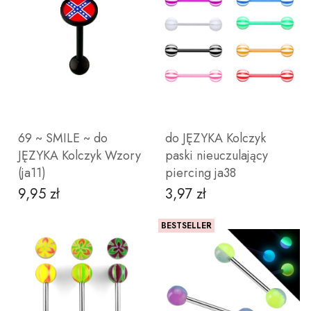
ZOBACZ PRODUKT
DO KOSZYKA
69 ~ SMILE ~ do
do JĘZYKA Kolczyk
JĘZYKA Kolczyk Wzory
paski nieuczulający
(ja11)
piercing ja38
9,95 zł
3,97 zł
Cena
Cena
BESTSELLER