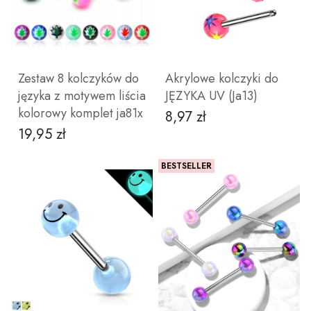
DO KOSZYKA
ZOBACZ PRODUKT
Zestaw 8 kolczyków do
Akrylowe kolczyki do
języka z motywem liścia
JĘZYKA UV (Ja13)
kolorowy komplet ja81x
8,97 zł
Cena
19,95 zł
Cena
BESTSELLER
DO KOSZYKA
ZOBACZ PRODUKT