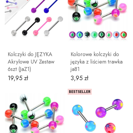
ZOBACZ PRODUKT
DO KOSZYKA
Kolczyki do JĘZYKA
Kolorowe kolczyki do
Akrylowe UV Zestaw
języka z liściem trawka
6szt (JaZ1)
ja81
19,95 zł
3,95 zł
Cena
Cena
BESTSELLER