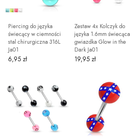
Piercing do języka
Zestaw 4x Kolczyk do
świecący w ciemności
języka 1.6mm świecąca
stal chirurgiczna 316L
gwiazdka Glow in the
Ja01
Dark Ja01
6,95 zł
19,95 zł
Cena
Cena
ZOBACZ PRODUKT
DO KOSZYKA