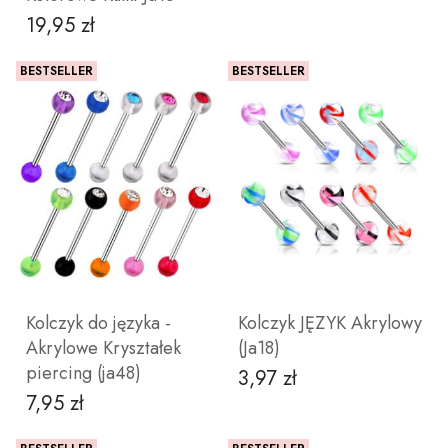
19,95 zł
Cena
BESTSELLER
BESTSELLER
DO KOSZYKA
ZOBACZ PRODUKT
Kolczyk do języka -
Kolczyk JĘZYK Akrylowy
Akrylowe Kryształek
(Ja18)
piercing (ja48)
3,97 zł
Cena
7,95 zł
Cena