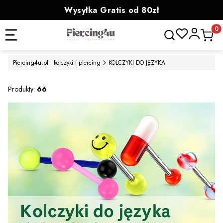
Wysyłka Gratis od 80zł
powyżej 100zł prezent
Otwórz wyszukiwa
Produk
Piercing4u.pl - kolczyki i piercing
KOLCZYKI DO JĘZYKA
Produkty:
66