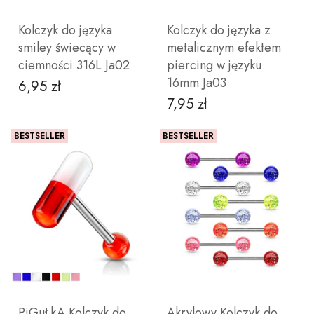
Kolczyk do języka
Kolczyk do języka z
smiley świecący w
metalicznym efektem
ciemności 316L Ja02
piercing w języku
16mm Ja03
6,95 zł
Cena
7,95 zł
Cena
BESTSELLER
BESTSELLER
ZOBACZ PRODUKT
ZOBACZ PRODUKT
PiGuŁkA Kolczyk do
Akrylowy Kolczyk do