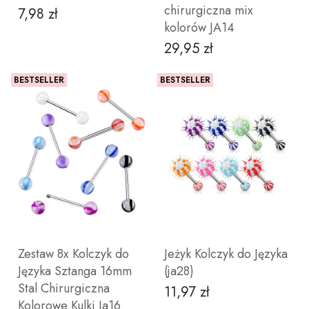
chirurgiczna mix
7,98 zł
Cena
kolorów JA14
29,95 zł
Cena
BESTSELLER
BESTSELLER
ZOBACZ PRODUKT
DO KOSZYKA
Zestaw 8x Kolczyk do
Jeżyk Kolczyk do Języka
Języka Sztanga 16mm
(ja28)
Stal Chirurgiczna
11,97 zł
Cena
Kolorowe Kulki Ja16