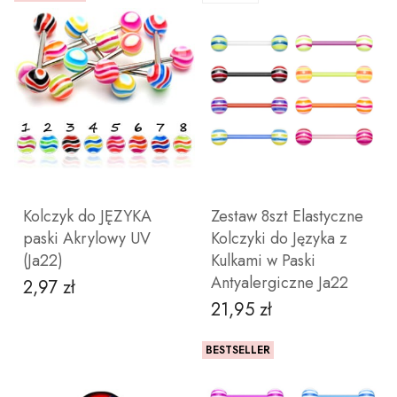
ZOBACZ PRODUKT
ZOBACZ PRODUKT
Kolczyk do JĘZYKA
Zestaw 8szt Elastyczne
paski Akrylowy UV
Kolczyki do Języka z
(Ja22)
Kulkami w Paski
Antyalergiczne Ja22
2,97 zł
Cena
21,95 zł
Cena
BESTSELLER