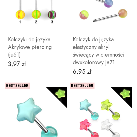
DO KOSZYKA
ZOBACZ PRODUKT
Kolczyki do języka
Kolczyk do języka
Akrylowe piercing
elastyczny akryl
(ja61)
świecący w ciemności
dwukolorowy Ja71
3,97 zł
Cena
6,95 zł
Cena
BESTSELLER
BESTSELLER
ZOBACZ PRODUKT
ZOBACZ PRODUKT