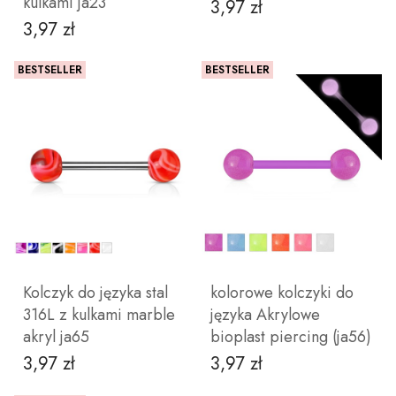
kulkami ja23
3,97 zł
Cena
3,97 zł
Cena
BESTSELLER
BESTSELLER
ZOBACZ PRODUKT
ZOBACZ PRODUKT
Kolczyk do języka stal
kolorowe kolczyki do
316L z kulkami marble
języka Akrylowe
akryl ja65
bioplast piercing (ja56)
3,97 zł
3,97 zł
Cena
Cena