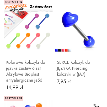
BESTSELLER
ZOBACZ PRODUKT
ZOBACZ PRODUKT
Kolorowe kolczyki do
SERCE Kolczyk do
języka zestaw 6 szt
JĘZYKA Piercing
Akrylowe Bioplast
kolczyki w (JA7)
antyalergiczne ja56
7,95 zł
Cena
14,99 zł
Cena
BESTSELLER