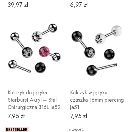
39,97 zł
6,97 zł
Cena
Cena
12
3
14
4
16
5
Nie
Tak
wybieram
DO KOSZYKA
ZOBACZ PRODUKT
Kolczyk do języka
Kolczyk w języku
Starburst Akryl – Stal
czaszka 16mm piercing
Chirurgiczna 316L ja52
ja51
7,95 zł
7,95 zł
Cena
Cena
BESTSELLER
NOWOŚĆ