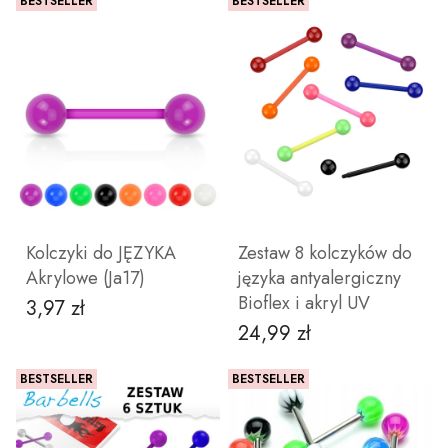
BESTSELLER
BESTSELLER
ZOBACZ PRODUKT
ZOBACZ PRODUKT
Kolczyki do JĘZYKA
Zestaw 8 kolczyków do
Akrylowe (Ja17)
języka antyalergiczny
Bioflex i akryl UV
3,97 zł
Cena
24,99 zł
Cena
BESTSELLER
BESTSELLER