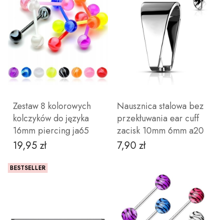
DO KOSZYKA
ZOBACZ PRODUKT
Zestaw 8 kolorowych
Nausznica stalowa bez
kolczyków do języka
przekłuwania ear cuff
16mm piercing ja65
zacisk 10mm 6mm a20
19,95 zł
7,90 zł
Cena
Cena
BESTSELLER