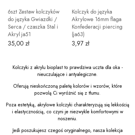
6szt Zestaw kolczyków
Kolczyk do języka
do języka Gwiazdki /
Akrylowe 16mm flaga
Serca / czaszka Stal i
Konfederacji piercing
Akryl ja51
(ja63)
35,00 zł
3,97 zł
Cena
Cena
Kolczyki z akrylu bioplast to prawdziwa uczta dla oka -
nieuczulające i antyalegiczne.
Oferują nieskończoną paletę kolorów i wzorów, które
pozwolą Ci wyróżnić się z tłumu.
DO KOSZYKA
Poza estetyką, akrylowe kolczyki charakteryzują się lekkością
i elastycznością, co czyni je niezwykle komfortowymi w
noszeniu.
Jeśli poszukujesz czegoś oryginalnego, nasza kolekcja