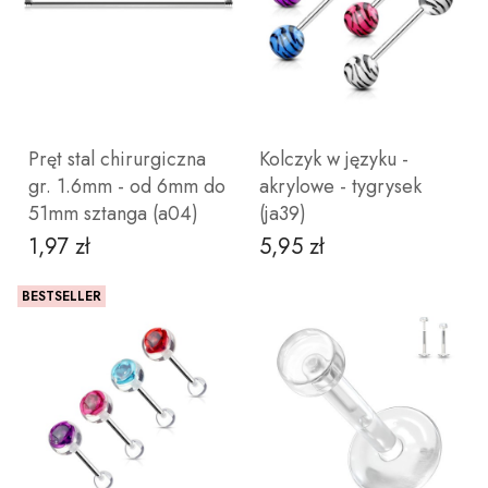
ZOBACZ PRODUKT
Pręt stal chirurgiczna
Kolczyk w języku -
gr. 1.6mm - od 6mm do
akrylowe - tygrysek
51mm sztanga (a04)
(ja39)
1,97 zł
5,95 zł
Cena
Cena
Nie
Tak
wybieram
BESTSELLER
ZOBACZ PRODUKT
ZOBACZ PRODUKT