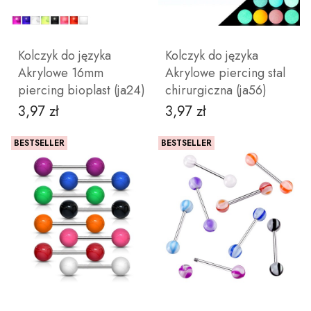
Kolczyk do języka
Kolczyk do języka
Akrylowe 16mm
Akrylowe piercing stal
piercing bioplast (ja24)
chirurgiczna (ja56)
3,97 zł
3,97 zł
Cena
Cena
BESTSELLER
BESTSELLER
ZOBACZ PRODUKT
ZOBACZ PRODUKT