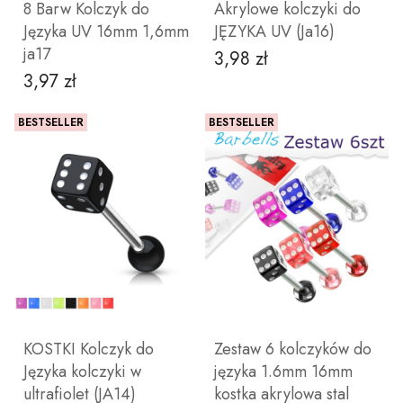
8 Barw Kolczyk do
Akrylowe kolczyki do
Języka UV 16mm 1,6mm
JĘZYKA UV (Ja16)
ja17
3,98 zł
Cena
3,97 zł
Cena
BESTSELLER
BESTSELLER
ZOBACZ PRODUKT
ZOBACZ PRODUKT
KOSTKI Kolczyk do
Zestaw 6 kolczyków do
Języka kolczyki w
języka 1.6mm 16mm
ultrafiolet (JA14)
kostka akrylowa stal