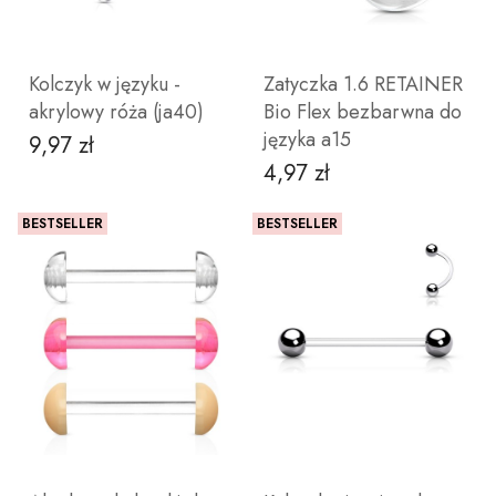
Kolczyk w języku -
Zatyczka 1.6 RETAINER
akrylowy róża (ja40)
Bio Flex bezbarwna do
języka a15
9,97 zł
Cena
4,97 zł
Cena
6
8
10
12
14
16
18
Nie
Tak
wybieram
BESTSELLER
BESTSELLER
ZOBACZ PRODUKT
ZOBACZ PRODUKT