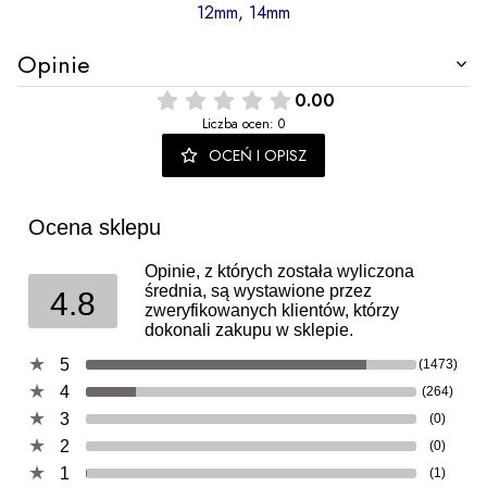
12mm, 14mm
Opinie
0.00
Liczba ocen: 0
OCEŃ I OPISZ
Ocena sklepu
Opinie, z których została wyliczona
średnia, są wystawione przez
4.8
zweryfikowanych klientów, którzy
dokonali zakupu w sklepie.
5
(1473)
4
(264)
3
(0)
2
(0)
1
(1)