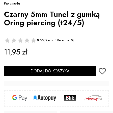
Piercing4u
Czarny 5mm Tunel z gumką
Oring piercing (t24/5)
0.00
(Oceny: 0 Recenzje: 0)
Cena
11,95 zł
DODAJ DO KOSZYKA