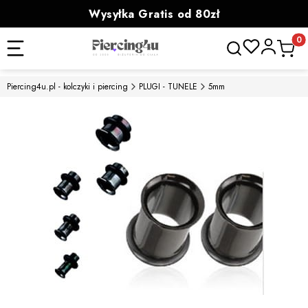
Wysyłka Gratis od 80zł
powyżej 100zł prezent
Otwórz wyszukiwa
Produk
Piercing4u.pl - kolczyki i piercing
PLUGI - TUNELE
5mm