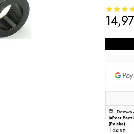
14,97
Cena
Dostawa
InPost Pacz
(Polska)
1 dzień