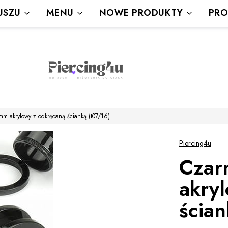
Wysyłka Gratis powyżej 80 zł
USZU
MENU
NOWE PRODUKTY
PRO
powyżej 100zł prezent
 akrylowy z odkręcaną ścianką (t07/16)
Piercing4u
Czar
akry
ścian