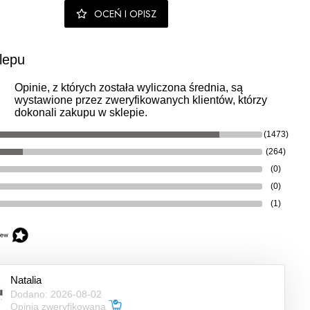
OCEŃ I OPISZ
lepu
Opinie, z których została wyliczona średnia, są
wystawione przez zweryfikowanych klientów, którzy
dokonali zakupu w sklepie.
(1473)
(264)
(0)
(0)
(1)
Natalia
Dodano: 2026-08-02
Opinia zweryfikowana