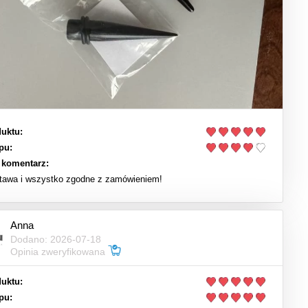
uktu:
pu:
 komentarz:
tawa i wszystko zgodne z zamówieniem!
Anna
Dodano: 2026-07-18
Opinia zweryfikowana
uktu:
pu: