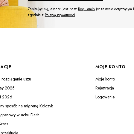
Zapisując się, akceptujesz nasz
Regulamin
(w zakresie dotyczącym 
zgodnie z
Polityką prywatności
.
ACJE
MOJE KONTO
- rozciąganie uszu
Moje konto
day 2025
Rejestracja
ki 2026
Logowanie
y sposób na migrenę Kolczyk
grenowy w uchu Daith
ratis
przekłucie