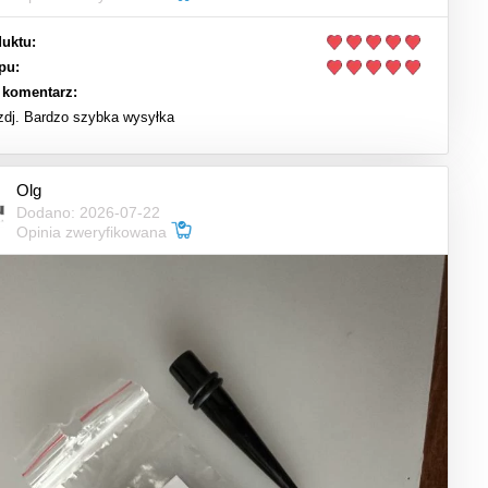
uktu:
pu:
 komentarz:
 zdj. Bardzo szybka wysyłka
Olg
Dodano: 2026-07-22
Opinia zweryfikowana