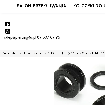
SALON PRZEKŁUWANIA
KOLCZYKI DO 
sklep@piercing4u.pl
89 307 09 95
Piercing4u.pl - kolczyki i piercing
PLUGI - TUNELE
16mm
Czarny TUNEL 16mm