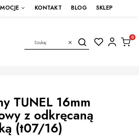
MOCJE
KONTAKT
BLOG
SKLEP
Produkt
Szukaj
Wyczyść
ny TUNEL 16mm
lowy z odkręcaną
ką (t07/16)