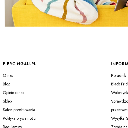
Linki w stopce
PIERCING4U.PL
INFORM
O nas
Poradnik 
Blog
Black Fri
Opinie o nas
Walentyn
Sklep
Sprawdzon
Salon przekłuwania
przeciwmi
Polityka prywatności
Wysyłka G
Regulaminy
Zgoda na 