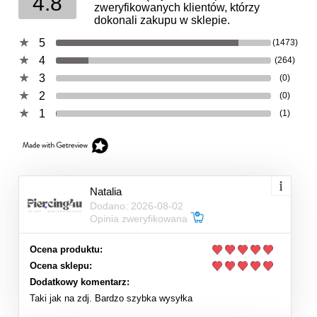
4.8
zweryfikowanych klientów, którzy
dokonali zakupu w sklepie.
5
(1473)
4
(264)
3
(0)
2
(0)
1
(1)
Natalia
Dodano: 2026-08-02
Opinia zweryfikowana
Ocena produktu:
Ocena sklepu:
Dodatkowy komentarz:
Taki jak na zdj. Bardzo szybka wysyłka