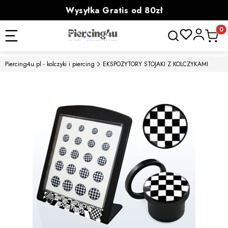
Wysyłka Gratis od 80zł
powyżej 100zł prezent
Otwórz wyszukiwa
Produk
Piercing4u.pl - kolczyki i piercing
EKSPOZYTORY STOJAKI Z KOLCZYKAMI