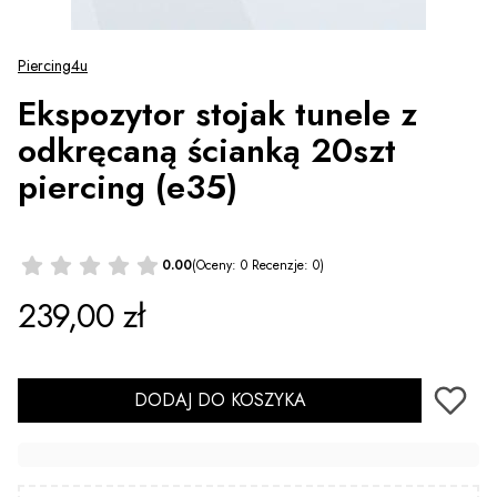
Piercing4u
Ekspozytor stojak tunele z
odkręcaną ścianką 20szt
piercing (e35)
0.00
(Oceny: 0 Recenzje: 0)
Cena
239,00 zł
DODAJ DO KOSZYKA