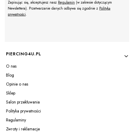
Zapisując się, akceptujesz nasz
Regulamin
(w zakresie dotyczącym
Newslettera). Przetwarzanie danych odbywa się zgodnie z
Polityką
prywatności
.
Linki w stopce
PIERCING4U.PL
O nas
Blog
Opinie o nas
Sklep
Salon przekłuwania
Polityka prywatności
Regulaminy
Zwroty i reklamacje