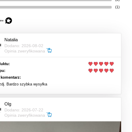
(1)
Natalia
Dodano: 2026-08-02
Opinia zweryfikowana
uktu:
pu:
 komentarz:
 zdj. Bardzo szybka wysyłka
Olg
Dodano: 2026-07-22
Opinia zweryfikowana