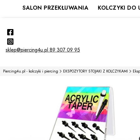
SALON PRZEKŁUWANIA
KOLCZYKI DO 
sklep@piercing4u.pl
89 307 09 95
Piercing4u.pl - kolczyki i piercing
EKSPOZYTORY STOJAKI Z KOLCZYKAMI
Eksp