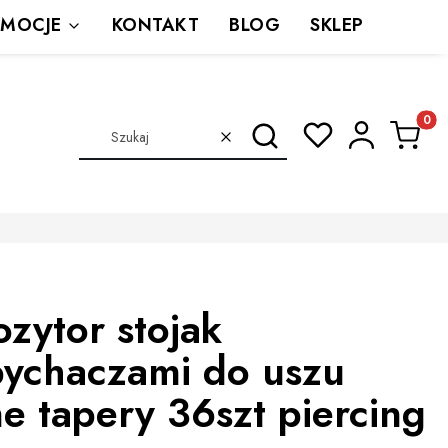
MOCJE
KONTAKT
BLOG
SKLEP
Produkt
Szukaj
Wyczyść
zytor stojak
pychaczami do uszu
e tapery 36szt piercing