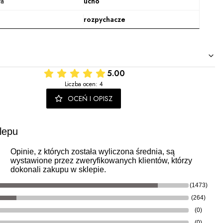
ła
ucho
rozpychacze
5.00
Liczba ocen: 4
OCEŃ I OPISZ
lepu
Opinie, z których została wyliczona średnia, są
wystawione przez zweryfikowanych klientów, którzy
dokonali zakupu w sklepie.
(1473)
(264)
(0)
(0)