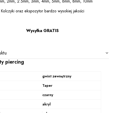
mm, 2mm, 2.5mm, 3mm, 4mm, 5mm, 6mm, 8mm, 10mm
Kolczyki oraz ekspozytor bardzo wysokiej jakości
Wysyłka GRATIS
ktu
ty piercing
gwint zewnętrzny
Taper
czarny
akryl