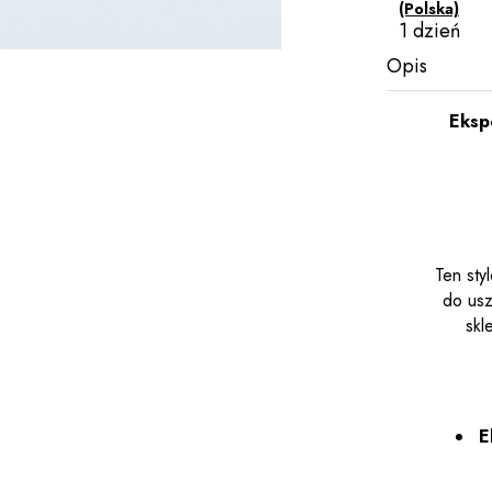
(Polska)
1 dzień
Opis
Eksp
Ten sty
do usz
skl
E