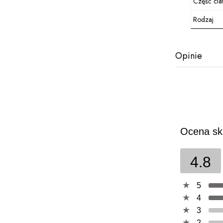
Część cia
Rodzaj
Opinie
Ocena sk
4.8
5
4
3
2