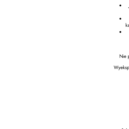
k
Nie 
Wyekspo