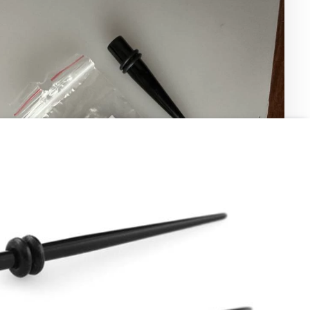
uktu:
pu:
 komentarz:
tawa i wszystko zgodne z zamówieniem!