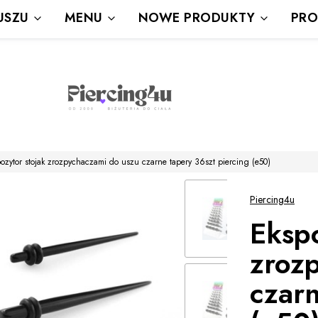
Wysyłka Gratis powyżej 80 zł
USZU
MENU
NOWE PRODUKTY
PRO
powyżej 100zł prezent
ozytor stojak zrozpychaczami do uszu czarne tapery 36szt piercing (e50)
Piercing4u
Ekspo
zroz
czarn