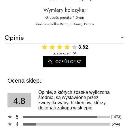
Wymiary kolczyka:
Grubość pręcika 1.5mm
średnica kółka 8mm, 10mm, 12mm
Opinie
3.82
Liczba ocen: 54
OCEŃ I OPISZ
Ocena sklepu
Opinie, z których została wyliczona
średnia, są wystawione przez
4.8
zweryfikowanych klientów, którzy
dokonali zakupu w sklepie.
5
(1473)
4
(264)