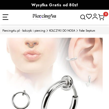
Wysyłka Gratis od 80zł
powyżej 100zł prezent
Otwórz wyszukiwa
Produk
Piercing4u.pl - kolczyki i piercing
KOLCZYKI DO NOSA
Fake Septum