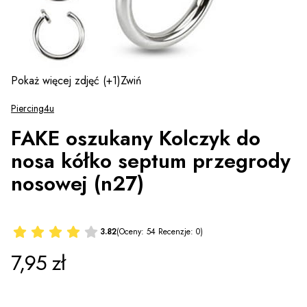
Pokaż więcej zdjęć
(+1)
Zwiń
Piercing4u
FAKE oszukany Kolczyk do
nosa kółko septum przegrody
nosowej (n27)
3.82
(Oceny: 54 Recenzje: 0)
Cena
7,95 zł