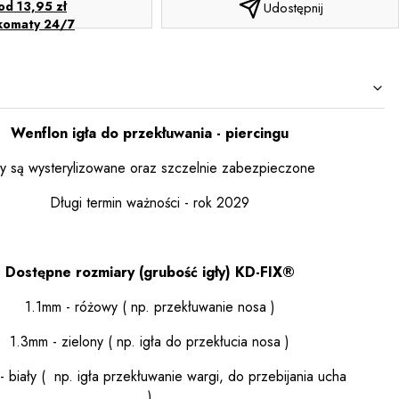
od 13,95 zł
Udostępnij
komaty 24/7
Wenflon igła do przekłuwania - piercingu
ły są wysterylizowane oraz szczelnie zabezpieczone
Długi termin ważności - rok 2029
Dostępne rozmiary (grubość igły) KD-FIX®
1.1mm - różowy ( np. przekłuwanie nosa )
1.3mm - zielony ( np. igła do przekłucia nosa )
 biały ( np. igła przekłuwanie wargi, do przebijania ucha
)