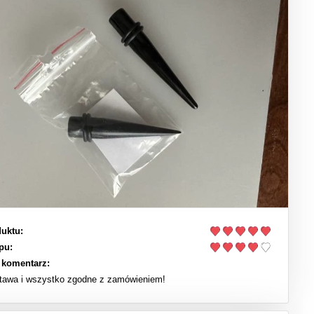
uktu:
pu:
 komentarz:
tawa i wszystko zgodne z zamówieniem!