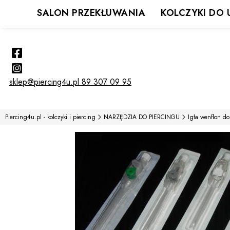
SALON PRZEKŁUWANIA
KOLCZYKI DO 
sklep@piercing4u.pl
89 307 09 95
Piercing4u.pl - kolczyki i piercing
NARZĘDZIA DO PIERCINGU
Igła wenflon do