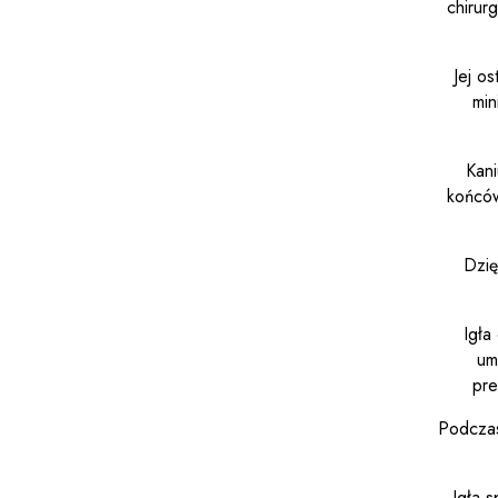
chirur
Jej os
min
Kani
końców
Dzię
Igła
um
pre
Podczas
Igła 