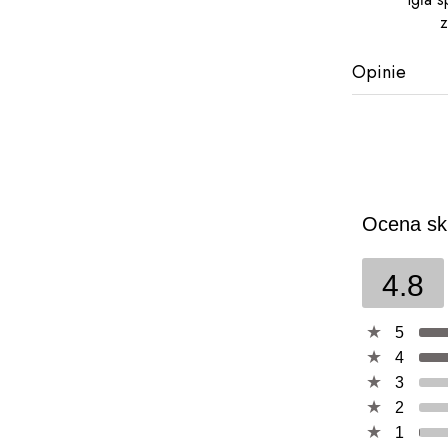
z
Opinie
Ocena sk
4.8
5
4
3
2
1