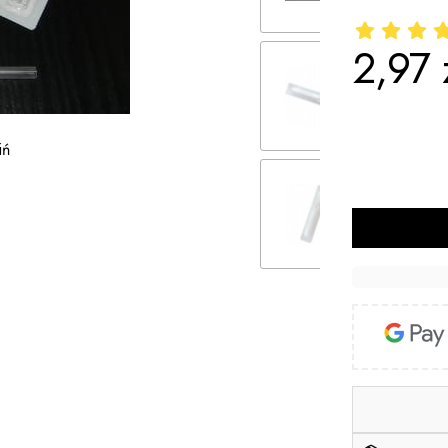
2,97 
Cena
*
Model
iń
Wybierz