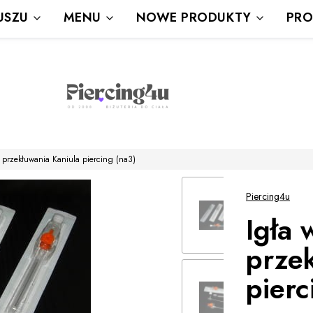
Wysyłka Gratis powyżej 80 zł
USZU
MENU
NOWE PRODUKTY
PRO
powyżej 100zł prezent
 przekłuwania Kaniula piercing (na3)
Piercing4u
Igła 
prze
pierc