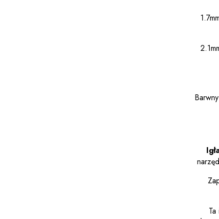
1.7mm
2.1mm
Barwny
Igł
narzęd
Zap
Ta 