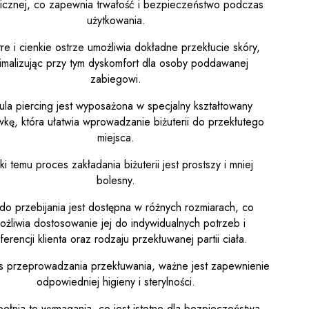
gicznej, co zapewnia trwałość i bezpieczeństwo podczas
użytkowania.
tre i cienkie ostrze umożliwia dokładne przekłucie skóry,
imalizując przy tym dyskomfort dla osoby poddawanej
zabiegowi.
ula piercing jest wyposażona w specjalny kształtowany
kę, która ułatwia wprowadzanie biżuterii do przekłutego
miejsca.
ki temu proces zakładania biżuterii jest prostszy i mniej
bolesny.
 do przebijania jest dostępna w różnych rozmiarach, co
ożliwia dostosowanie jej do indywidualnych potrzeb i
ferencji klienta oraz rodzaju przekłuwanej partii ciała.
 przeprowadzania przekłuwania, ważne jest zapewnienie
odpowiedniej higieny i sterylności.
spełnia te wymagania, co jest istotne dla bezpieczeństwa