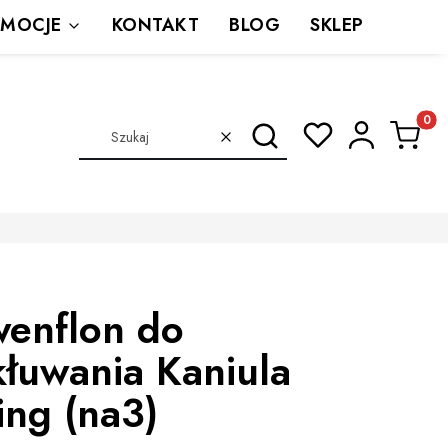
MOCJE
KONTAKT
BLOG
SKLEP
Produkt
Szukaj
Wyczyść
wenflon do
kłuwania Kaniula
ing (na3)