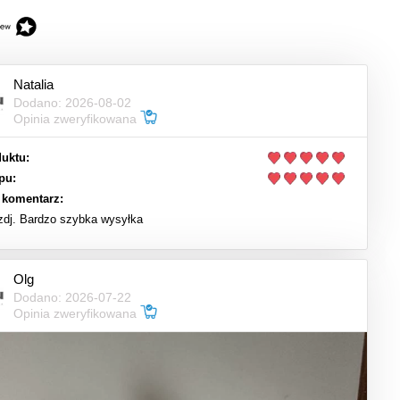
Natalia
Dodano: 2026-08-02
Opinia zweryfikowana
uktu:
pu:
 komentarz:
 zdj. Bardzo szybka wysyłka
Olg
Dodano: 2026-07-22
Opinia zweryfikowana