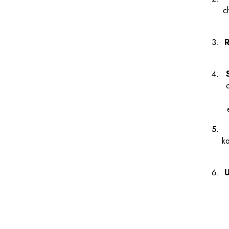
c
R
ko
U