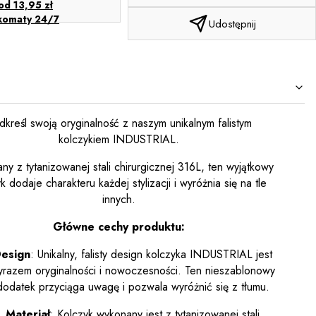
od 13,95 zł
komaty 24/7
Udostępnij
dkreśl swoją oryginalność z naszym unikalnym falistym
kolczykiem INDUSTRIAL.
y z tytanizowanej stali chirurgicznej 316L, ten wyjątkowy
k dodaje charakteru każdej stylizacji i wyróżnia się na tle
innych.
Główne cechy produktu:
esign
: Unikalny, falisty design kolczyka INDUSTRIAL jest
yrazem oryginalności i nowoczesności. Ten nieszablonowy
dodatek przyciąga uwagę i pozwala wyróżnić się z tłumu.
Materiał
: Kolczyk wykonany jest z tytanizowanej stali