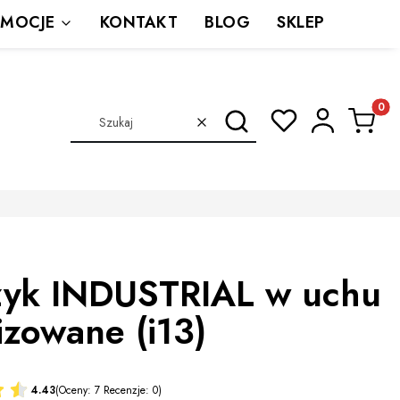
MOCJE
KONTAKT
BLOG
SKLEP
Produkt
Szukaj
Wyczyść
zyk INDUSTRIAL w uchu
izowane (i13)
4.43
(Oceny: 7 Recenzje: 0)