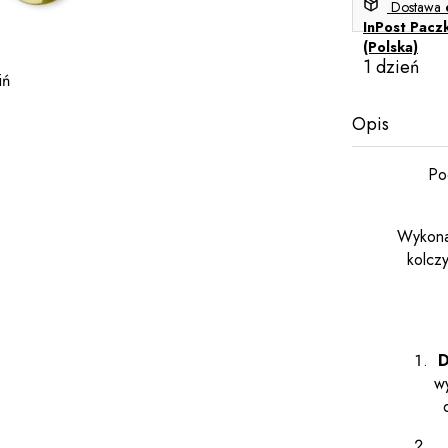
Dostawa
InPost Pacz
(Polska)
1 dzień
iń
Opis
Po
Wykonan
kolczy
D
w