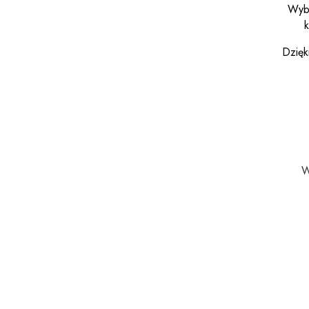
Wybi
k
Dzięk
W