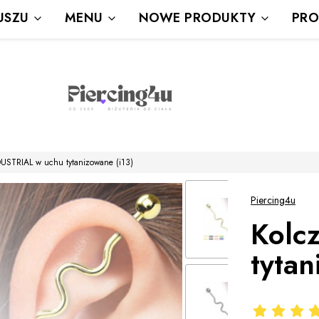
Wysyłka Gratis powyżej 80 zł
USZU
MENU
NOWE PRODUKTY
PRO
powyżej 100zł prezent
DUSTRIAL w uchu tytanizowane (i13)
Piercing4u
Kolc
tytan