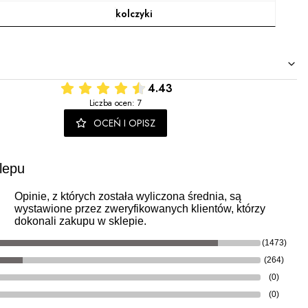
kolczyki
4.43
Liczba ocen: 7
OCEŃ I OPISZ
lepu
Opinie, z których została wyliczona średnia, są
wystawione przez zweryfikowanych klientów, którzy
dokonali zakupu w sklepie.
(1473)
(264)
(0)
(0)