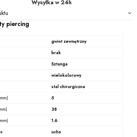
Wysyłka w 24h
ktu
ty piercing
gwint zewnętrzny
brak
Sztanga
wielokolorowy
stal chirurgiczna
(mm)
5
(mm)
38
(mm)
1.6
ła
ucho