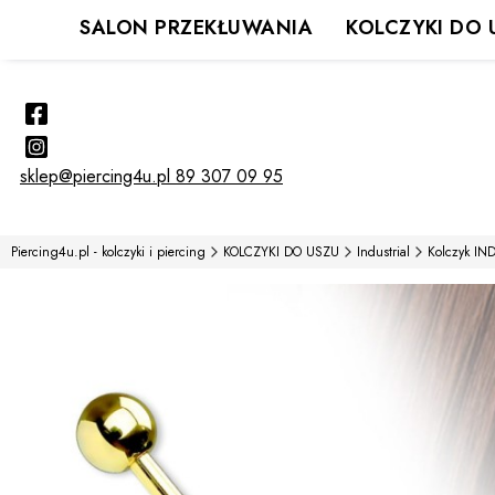
SALON PRZEKŁUWANIA
KOLCZYKI DO 
sklep@piercing4u.pl
89 307 09 95
Piercing4u.pl - kolczyki i piercing
KOLCZYKI DO USZU
Industrial
Kolczyk IN