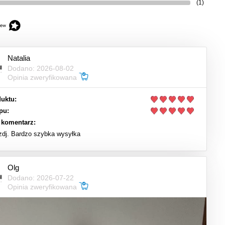
(1)
Natalia
Dodano: 2026-08-02
Opinia zweryfikowana
uktu:
pu:
 komentarz:
 zdj. Bardzo szybka wysyłka
Olg
Dodano: 2026-07-22
Opinia zweryfikowana