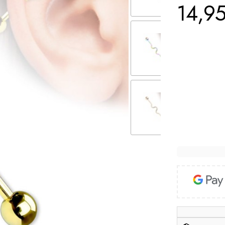
14,95
Cena
*
Wzór
Wybierz
Sterylizacja