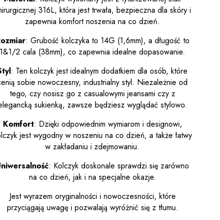
hirurgicznej 316L, która jest trwała, bezpieczna dla skóry i
zapewnia komfort noszenia na co dzień.
ozmiar
: Grubość kolczyka to 14G (1,6mm), a długość to
1&1/2 cala (38mm), co zapewnia idealne dopasowanie.
Styl
: Ten kolczyk jest idealnym dodatkiem dla osób, które
cenią sobie nowoczesny, industrialny styl. Niezależnie od
tego, czy nosisz go z casualowymi jeansami czy z
elegancką sukienką, zawsze będziesz wyglądać stylowo.
Komfort
: Dzięki odpowiednim wymiarom i designowi,
lczyk jest wygodny w noszeniu na co dzień, a także łatwy
w zakładaniu i zdejmowaniu.
niwersalność
: Kolczyk doskonale sprawdzi się zarówno
na co dzień, jak i na specjalne okazje.
Jest wyrazem oryginalności i nowoczesności, które
przyciągają uwagę i pozwalają wyróżnić się z tłumu.