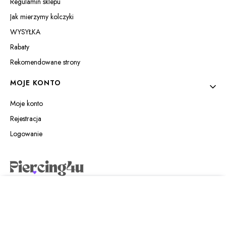
Regulamin sklepu
Jak mierzymy kolczyki
WYSYŁKA
Rabaty
Rekomendowane strony
MOJE KONTO
Moje konto
Rejestracja
Logowanie
Piercing4u Izabela Jaworowska
Wilczyńskiego 25e/21
10-691 Olsztyn