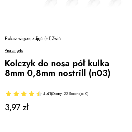
Pokaż więcej zdjęć
(+1)
Zwiń
Piercing4u
Kolczyk do nosa pół kulka
8mm 0,8mm nostrill (n03)
4.41
(Oceny: 22 Recenzje: 0)
Cena
3,97 zł
*
Wzór