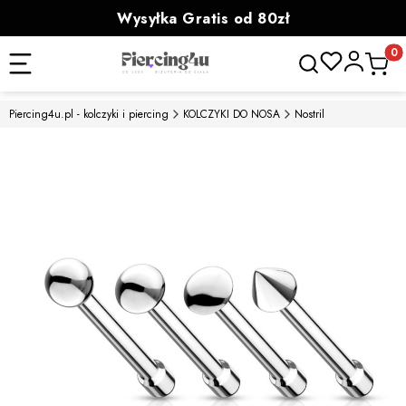
Wysyłka Gratis od 80zł
powyżej 100zł prezent
Otwórz wyszukiwa
Produk
Piercing4u.pl - kolczyki i piercing
KOLCZYKI DO NOSA
Nostril