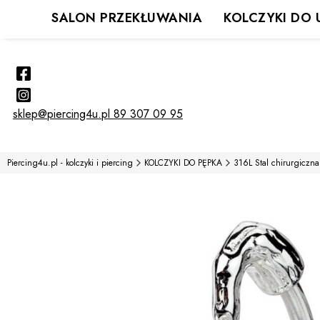
SALON PRZEKŁUWANIA
KOLCZYKI DO 
sklep@piercing4u.pl
89 307 09 95
Piercing4u.pl - kolczyki i piercing
KOLCZYKI DO PĘPKA
316L Stal chirurgiczna