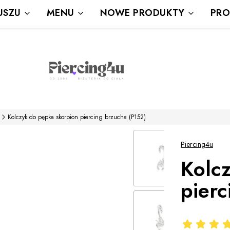
Wysyłka Gratis powyżej 80 zł
USZU
MENU
NOWE PRODUKTY
PRO
powyżej 100zł prezent
Kolczyk do pępka skorpion piercing brzucha (P152)
Piercing4u
Kolc
pierc