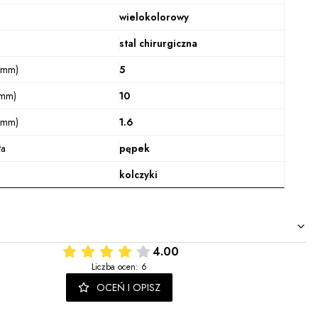
wielokolorowy
stal chirurgiczna
(mm)
5
(mm)
10
(mm)
1.6
ła
pępek
kolczyki
4.00
Liczba ocen: 6
OCEŃ I OPISZ