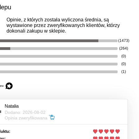
lepu
Opinie, z których została wyliczona średnia, są
wystawione przez zweryfikowanych klientów, którzy
dokonali zakupu w sklepie.
(1473)
(264)
(0)
(0)
(1)
Natalia
Dodano: 2026-08-02
Opinia zweryfikowana
uktu:
pu: