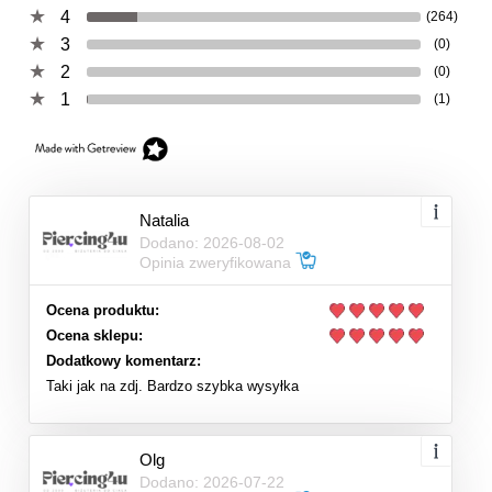
4
(264)
3
(0)
2
(0)
1
(1)
Natalia
Dodano: 2026-08-02
Opinia zweryfikowana
Ocena produktu:
Ocena sklepu:
Dodatkowy komentarz:
Taki jak na zdj. Bardzo szybka wysyłka
Olg
Dodano: 2026-07-22