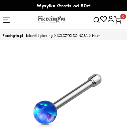
Wysyłka Gratis od 80zł
powyżej 100zł prezent
Otwórz wyszukiwa
Produk
Piercing4u.pl - kolczyki i piercing
KOLCZYKI DO NOSA
Nostril