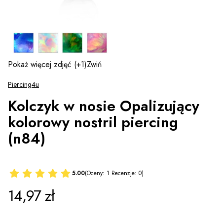
Pokaż więcej zdjęć
(+1)
Zwiń
Piercing4u
Kolczyk w nosie Opalizujący
kolorowy nostril piercing
(n84)
5.00
(Oceny: 1 Recenzje: 0)
Cena
14,97 zł