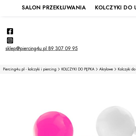
SALON PRZEKŁUWANIA
KOLCZYKI DO 
sklep@piercing4u.pl
89 307 09 95
Piercing4u.pl - kolczyki i piercing
KOLCZYKI DO PĘPKA
Akrylowe
Kolczyki do