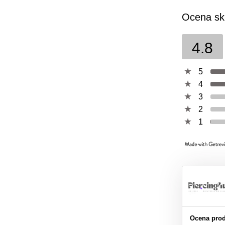
Ocena sk
4.8
5
4
3
2
1
Ocena prod