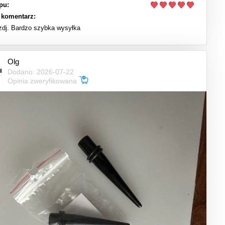
pu:
 komentarz:
 zdj. Bardzo szybka wysyłka
Olg
Dodano: 2026-07-22
Opinia zweryfikowana