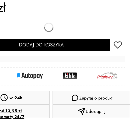
zł
DODAJ DO KOSZYKA
w 24h
Zapytaj o produkt
od 13,95 zł
Udostępnij
komaty 24/7