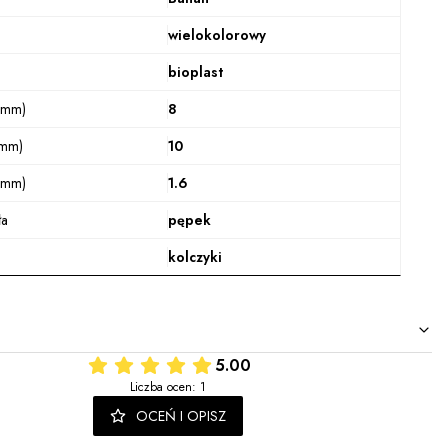
wielokolorowy
bioplast
(mm)
8
(mm)
10
(mm)
1.6
ła
pępek
kolczyki
5.00
Liczba ocen: 1
OCEŃ I OPISZ