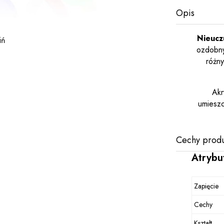
Opis
Nieuczu
iń
ozdobny
różny
Akr
umieszc
Cechy produ
Atrybu
Zapięcie
Cechy
Kształt