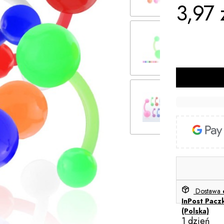
3,97 
Cena
Kolor
Dostawa
InPost Pacz
(Polska)
1 dzień