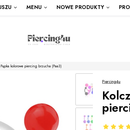
Wysyłka Gratis powyżej 80 zł
USZU
MENU
NOWE PRODUKTY
PRO
powyżej 100zł prezent
 Pępka kolorowe piercing brzucha (Paa3)
Piercing4u
Kolc
pierc