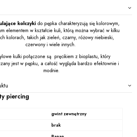
lające kolczyki
do pępka charakteryzują się kolorowym,
m elementem w kształcie kuli, którą można wybrać w kilku
ch kolorach, takich jak zieleń, czarny, różowy niebieski,
czerwony i wiele innych.
ylowe kulki połączone są pręcikiem z bioplastu, który
zany jest w pępku, a całość wygląda bardzo efektownie i
modnie.
ktu
ty piercing
gwint zewnętrzny
brak
Banan