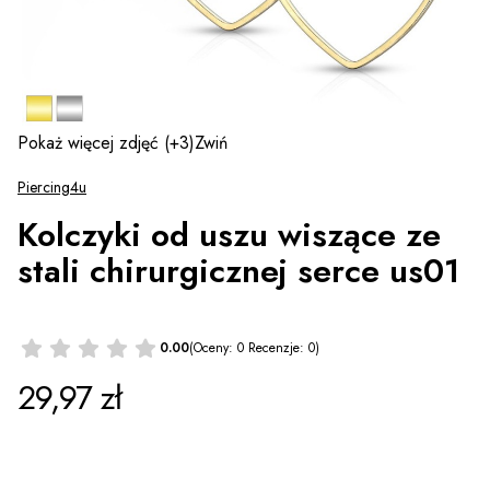
Pokaż więcej zdjęć
(+3)
Zwiń
Piercing4u
Kolczyki od uszu wiszące ze
stali chirurgicznej serce us01
0.00
(Oceny: 0 Recenzje: 0)
Cena
29,97 zł
*
Wzór