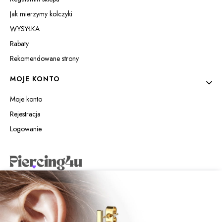
Jak mierzymy kolczyki
WYSYŁKA
Rabaty
Rekomendowane strony
MOJE KONTO
Moje konto
Rejestracja
Logowanie
Piercing4u Izabela Jaworowska
Wilczyńskiego 25e/21
10-691 Olsztyn