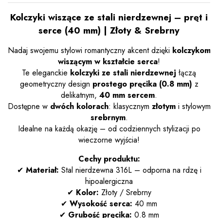
Kolczyki wiszące ze stali nierdzewnej – pręt i
serce (40 mm) | Złoty & Srebrny
Nadaj swojemu stylowi romantyczny akcent dzięki
kolczykom
wiszącym w kształcie serca
!
Te eleganckie
kolczyki ze stali nierdzewnej
łączą
geometryczny design
prostego pręcika (0.8 mm)
z
delikatnym,
40 mm sercem
.
Dostępne w
dwóch kolorach
: klasycznym
złotym
i stylowym
srebrnym
.
Idealne na każdą okazję – od codziennych stylizacji po
wieczorne wyjścia!
Cechy produktu:
✔
Materiał:
Stal nierdzewna 316L – odporna na rdzę i
hipoalergiczna
✔
Kolor:
Złoty / Srebrny
✔
Wysokość serca:
40 mm
✔
Grubość pręcika:
0.8 mm