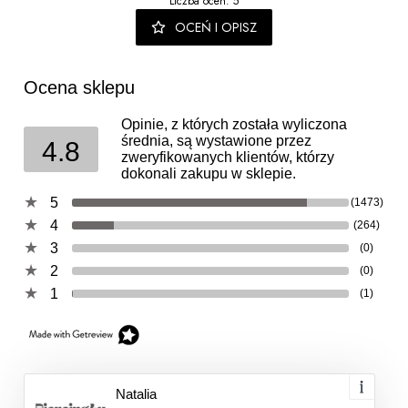
Liczba ocen: 5
OCEŃ I OPISZ
Ocena sklepu
Opinie, z których została wyliczona
średnia, są wystawione przez
4.8
zweryfikowanych klientów, którzy
dokonali zakupu w sklepie.
5
(1473)
4
(264)
3
(0)
2
(0)
1
(1)
Natalia