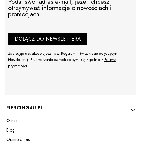
Podaj swój adres e-mail, jeżeli chcesz
otrzymywać informacje o nowościach i
promocjach.
DOŁĄCZ DO NEWSLETTERA
Zapisując się, akceptujesz nasz
Regulamin
(w zakresie dotyczącym
Newslettera). Przetwarzanie danych odbywa się zgodnie z
Polityką
prywatności
.
Linki w stopce
PIERCING4U.PL
O nas
Blog
Opinie o nas