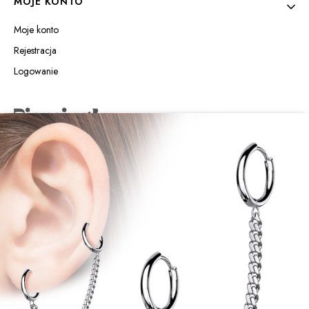
MOJE KONTO
Moje konto
Rejestracja
Logowanie
Piercing4u Izabela Jaworowska
Wilczyńskiego 25e/21
10-691 Olsztyn
sklep@piercing4u.pl
+48 89 307 09 95
Sklep internetowy
Shoper.pl