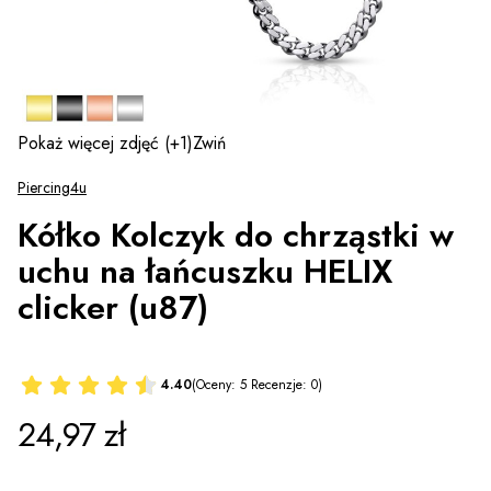
Pokaż więcej zdjęć
(+1)
Zwiń
Piercing4u
Kółko Kolczyk do chrząstki w
uchu na łańcuszku HELIX
clicker (u87)
4.40
(Oceny: 5 Recenzje: 0)
Cena
24,97 zł