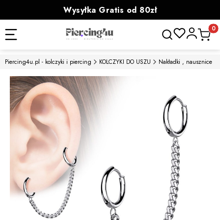
Wysyłka Gratis od 80zł
powyżej 100zł prezent
Otwórz wyszukiwa
Produk
Piercing4u.pl - kolczyki i piercing
KOLCZYKI DO USZU
Nakładki , nausznice