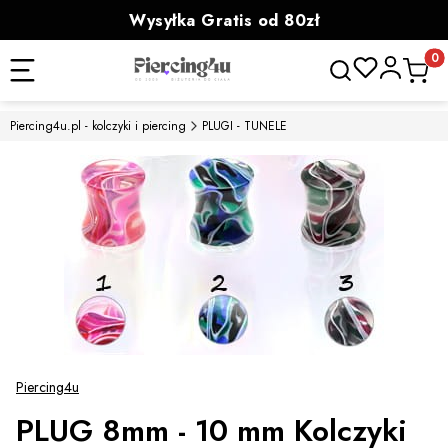
Wysyłka Gratis od 80zł
powyżej 100zł prezent
Otwórz wyszukiwa
Produk
Piercing4u.pl - kolczyki i piercing
PLUGI - TUNELE
Piercing4u
PLUG 8mm - 10 mm Kolczyki