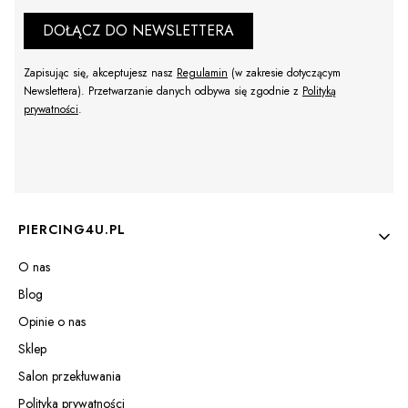
DOŁĄCZ DO NEWSLETTERA
Zapisując się, akceptujesz nasz
Regulamin
(w zakresie dotyczącym
Newslettera). Przetwarzanie danych odbywa się zgodnie z
Polityką
prywatności
.
Linki w stopce
PIERCING4U.PL
O nas
Blog
Opinie o nas
Sklep
Salon przekłuwania
Polityka prywatności