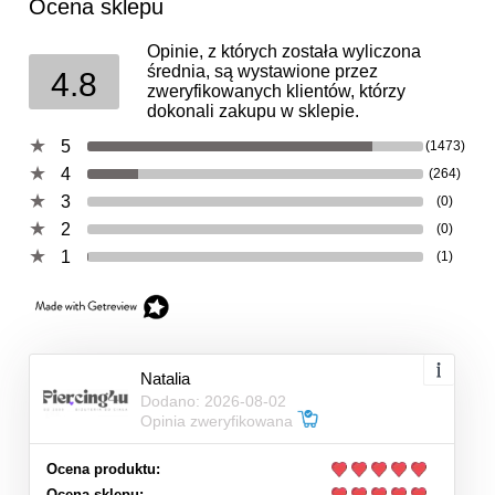
Ocena sklepu
Opinie, z których została wyliczona
średnia, są wystawione przez
4.8
zweryfikowanych klientów, którzy
dokonali zakupu w sklepie.
5
(1473)
4
(264)
3
(0)
2
(0)
1
(1)
Natalia
Dodano: 2026-08-02
Opinia zweryfikowana
Ocena produktu:
Ocena sklepu: