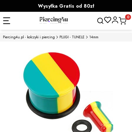
Wysyłka Gratis od 80zł
powyżej 100zł prezent
Otwórz wyszukiwa
Produk
Piercing4u.pl - kolczyki i piercing
PLUGI - TUNELE
14mm