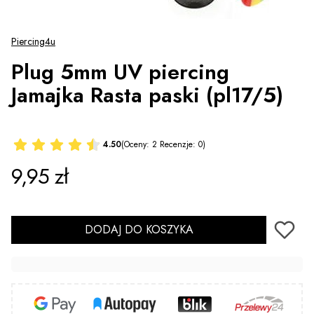
Piercing4u
Plug 5mm UV piercing
Jamajka Rasta paski (pl17/5)
4.50
(Oceny: 2 Recenzje: 0)
Cena
9,95 zł
DODAJ DO KOSZYKA