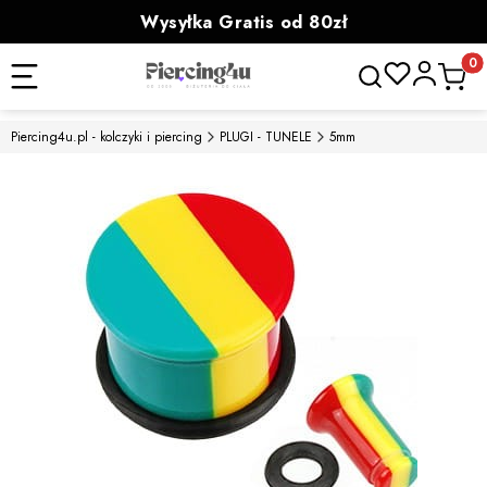
Wysyłka Gratis od 80zł
powyżej 100zł prezent
Otwórz wyszukiwa
Produk
Piercing4u.pl - kolczyki i piercing
PLUGI - TUNELE
5mm