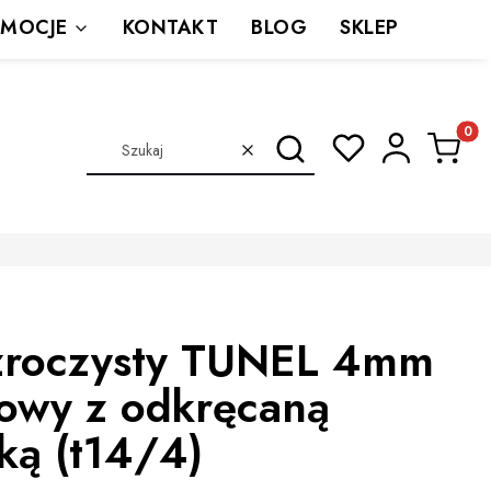
MOCJE
KONTAKT
BLOG
SKLEP
Produkt
Szukaj
Wyczyść
zroczysty TUNEL 4mm
lowy z odkręcaną
ką (t14/4)