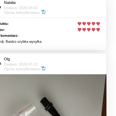
Natalia
Dodano: 2026-08-02
Opinia zweryfikowana
uktu:
pu:
 komentarz:
 zdj. Bardzo szybka wysyłka
Olg
Dodano: 2026-07-22
Opinia zweryfikowana