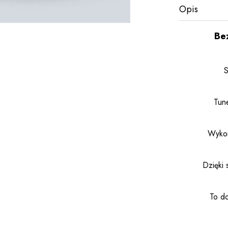
Opis
Be
S
Tun
Wykona
Dzięki 
To do