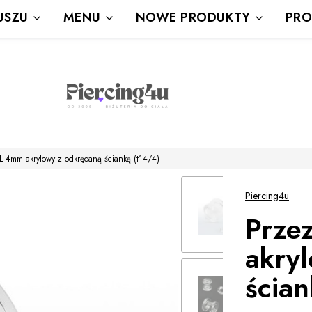
Wysyłka Gratis powyżej 80 zł
USZU
MENU
NOWE PRODUKTY
PRO
powyżej 100zł prezent
L 4mm akrylowy z odkręcaną ścianką (t14/4)
Piercing4u
Prze
akry
ścian