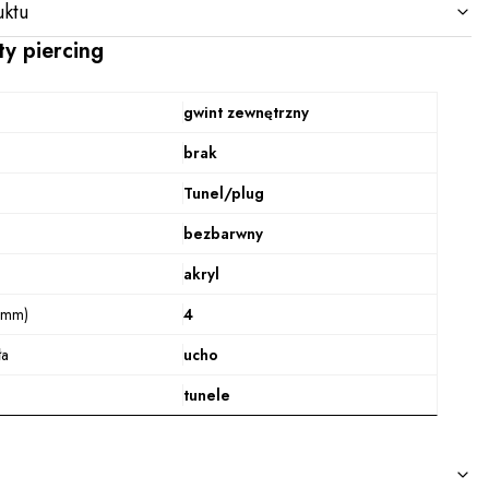
ktu
ty piercing
gwint zewnętrzny
brak
Tunel/plug
bezbarwny
akryl
(mm)
4
ła
ucho
tunele