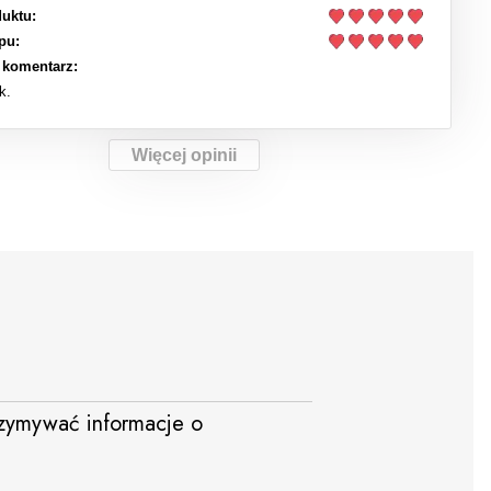
uktu:
pu:
 komentarz:
k.
Więcej opinii
trzymywać informacje o