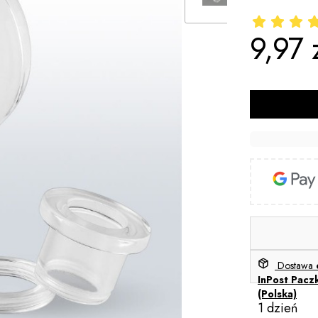
9,97 
Cena
Dostawa
InPost Pacz
(Polska)
1 dzień