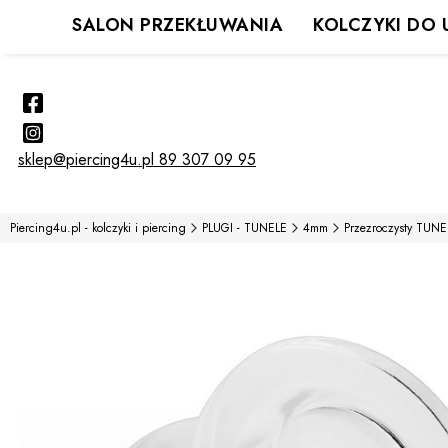
SALON PRZEKŁUWANIA
KOLCZYKI DO 
sklep@piercing4u.pl
89 307 09 95
Piercing4u.pl - kolczyki i piercing
PLUGI - TUNELE
4mm
Przezroczysty TUNE