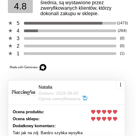
średnia, są wystawione przez
4.8
zweryfikowanych klientów, którzy
dokonali zakupu w sklepie.
5
(1473)
4
(264)
3
(0)
2
(0)
1
(1)
Natalia
Dodano: 2026-08-02
Opinia zweryfikowana
Ocena produktu:
Ocena sklepu:
Dodatkowy komentarz:
Taki jak na zdj. Bardzo szybka wysyłka