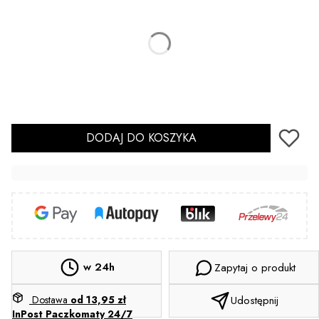
6
8
10
Sterylizacja
Opcjonalne
Nie wybieram
Tak
(+2,00 zł)
DODAJ DO KOSZYKA
w 24h
Zapytaj o produkt
Dostawa
od 13,95 zł
Udostępnij
InPost Paczkomaty 24/7