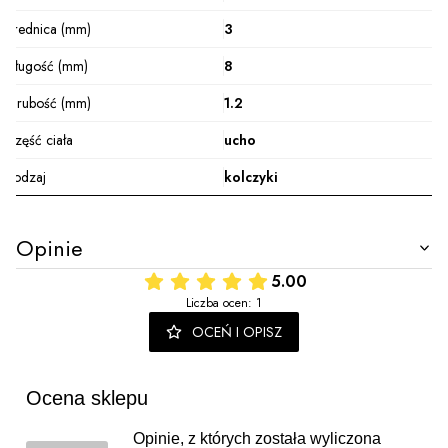
Średnica (mm)
3
Długość (mm)
8
Grubość (mm)
1.2
Część ciała
ucho
Rodzaj
kolczyki
Opinie
5.00
Liczba ocen: 1
OCEŃ I OPISZ
Ocena sklepu
Opinie, z których została wyliczona