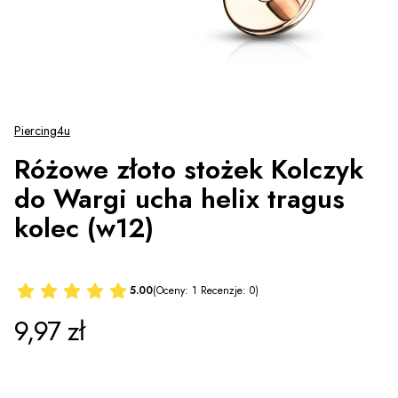
Piercing4u
Różowe złoto stożek Kolczyk
do Wargi ucha helix tragus
kolec (w12)
5.00
(Oceny: 1 Recenzje: 0)
Cena
9,97 zł
*
Długość (mm)