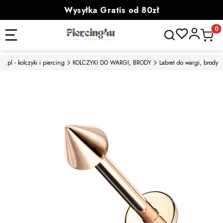
Wysyłka Gratis od 80zł
powyżej 100zł prezent
Otwórz wyszukiwa
Produk
u.pl - kolczyki i piercing
KOLCZYKI DO WARGI, BRODY
Labret do wargi, brody