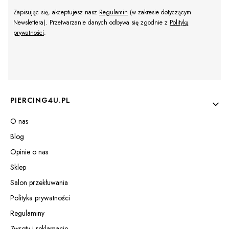
Zapisując się, akceptujesz nasz
Regulamin
(w zakresie dotyczącym
Newslettera). Przetwarzanie danych odbywa się zgodnie z
Polityką
prywatności
.
Linki w stopce
PIERCING4U.PL
O nas
Blog
Opinie o nas
Sklep
Salon przekłuwania
Polityka prywatności
Regulaminy
Zwroty i reklamacje