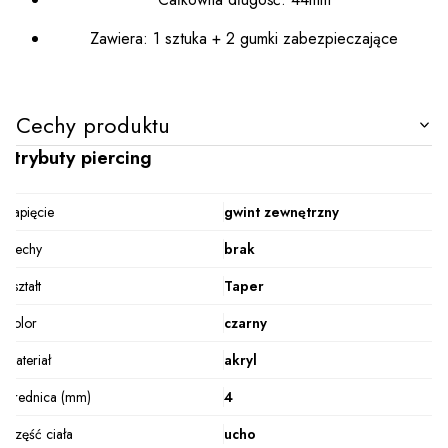
Zawiera: 1 sztuka + 2 gumki zabezpieczające
Cechy produktu
Atrybuty piercing
Zapięcie
gwint zewnętrzny
Cechy
brak
Kształt
Taper
Kolor
czarny
Materiał
akryl
Średnica (mm)
4
Część ciała
ucho