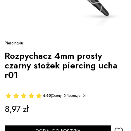
Piercing4u
Rozpychacz 4mm prosty
czarny stożek piercing ucha
r01
4.60
(Oceny: 5 Recenzje: 0)
Cena
8,97 zł