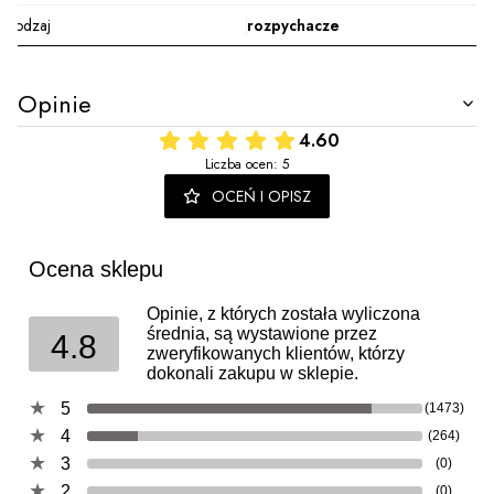
Rodzaj
rozpychacze
Opinie
4.60
Liczba ocen: 5
OCEŃ I OPISZ
Ocena sklepu
Opinie, z których została wyliczona
średnia, są wystawione przez
4.8
zweryfikowanych klientów, którzy
dokonali zakupu w sklepie.
5
(1473)
4
(264)
3
(0)
2
(0)