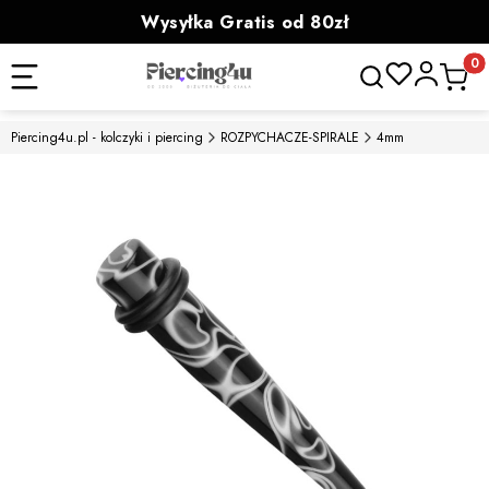
Wysyłka Gratis od 80zł
powyżej 100zł prezent
Otwórz wyszukiwa
Produk
Piercing4u.pl - kolczyki i piercing
ROZPYCHACZE-SPIRALE
4mm