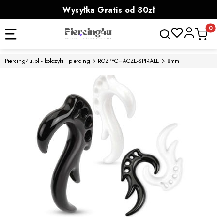
Wysyłka Gratis od 80zł
powyżej 100zł prezent
Otwórz wyszukiwa
Produk
Piercing4u.pl - kolczyki i piercing
ROZPYCHACZE-SPIRALE
8mm