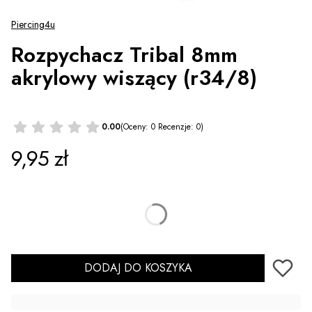
Piercing4u
Rozpychacz Tribal 8mm
akrylowy wiszący (r34/8)
0.00
(Oceny: 0 Recenzje: 0)
Cena
9,95 zł
*
Kolor
Wybierz
DODAJ DO KOSZYKA