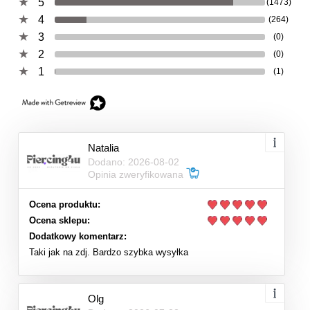
5
(1473)
4
(264)
3
(0)
2
(0)
1
(1)
Natalia
Dodano: 2026-08-02
Opinia zweryfikowana
Ocena produktu:
Ocena sklepu:
Dodatkowy komentarz:
Taki jak na zdj. Bardzo szybka wysyłka
Olg