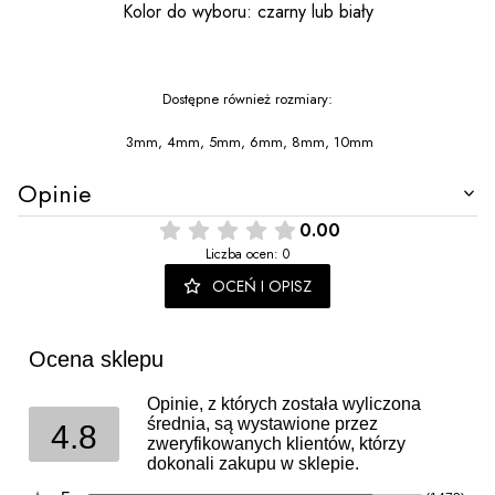
Kolor do wyboru: czarny lub biały
Dostępne również rozmiary:
3mm, 4
mm,
5mm, 6mm, 8mm, 10mm
Opinie
0.00
Liczba ocen: 0
OCEŃ I OPISZ
Ocena sklepu
Opinie, z których została wyliczona
średnia, są wystawione przez
4.8
zweryfikowanych klientów, którzy
dokonali zakupu w sklepie.