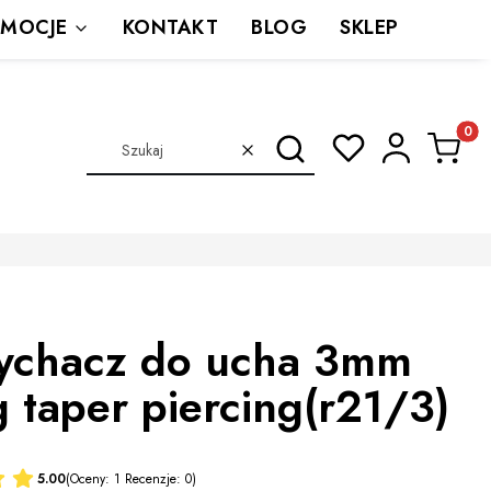
MOCJE
KONTAKT
BLOG
SKLEP
Produkt
Szukaj
Wyczyść
ychacz do ucha 3mm
 taper piercing(r21/3)
5.00
(Oceny: 1 Recenzje: 0)