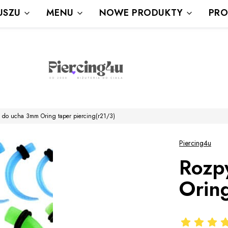
Wysyłka Gratis powyżej 80 zł
USZU
MENU
NOWE PRODUKTY
PRO
powyżej 100zł prezent
 do ucha 3mm Oring taper piercing(r21/3)
Piercing4u
Rozp
Oring