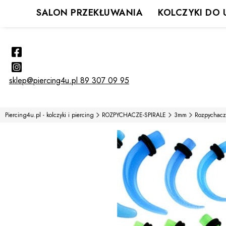
SALON PRZEKŁUWANIA
KOLCZYKI DO 
sklep@piercing4u.pl
89 307 09 95
Piercing4u.pl - kolczyki i piercing
ROZPYCHACZE-SPIRALE
3mm
Rozpychacz