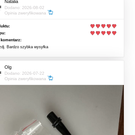
Natalia
Dodano: 2026-08-02
Opinia zweryfikowana
uktu:
pu:
 komentarz:
 zdj. Bardzo szybka wysyłka
Olg
Dodano: 2026-07-22
Opinia zweryfikowana