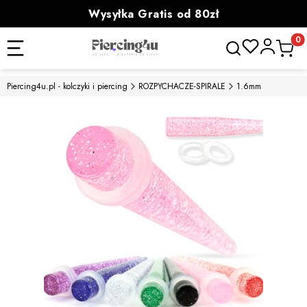
Wysyłka Gratis od 80zł
powyżej 100zł prezent
Otwórz wyszukiwa
Produk
Piercing4u.pl - kolczyki i piercing
ROZPYCHACZE-SPIRALE
1.6mm