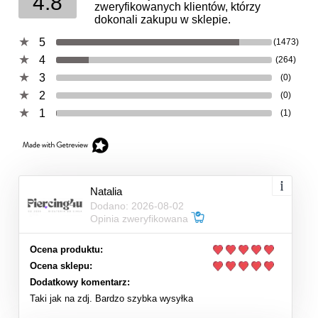
4.8
zweryfikowanych klientów, którzy
dokonali zakupu w sklepie.
5
(1473)
4
(264)
3
(0)
2
(0)
1
(1)
Natalia
Dodano: 2026-08-02
Opinia zweryfikowana
Ocena produktu:
Ocena sklepu:
Dodatkowy komentarz:
Taki jak na zdj. Bardzo szybka wysyłka