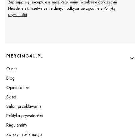
Zapisując się, akceptujesz nasz
Regulamin
(w zakresie dotyczącym
Newslettera). Przetwarzanie danych odbywa się zgodnie z
Polityką
prywatności
.
Linki w stopce
PIERCING4U.PL
O nas
Blog
Opinie o nas
Sklep
Salon przekłuwania
Polityka prywatności
Regulaminy
Zwroty i reklamacje