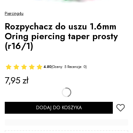
Piercing4u
Rozpychacz do uszu 1.6mm
Oring piercing taper prosty
(r16/1)
4.80
(Oceny: 5 Recenzje: 0)
Cena
7,95 zł
DODAJ DO KOSZYKA