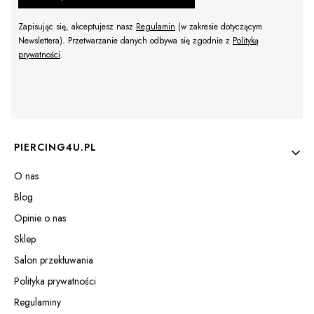
Zapisując się, akceptujesz nasz
Regulamin
(w zakresie dotyczącym
Newslettera). Przetwarzanie danych odbywa się zgodnie z
Polityką
prywatności
.
Linki w stopce
PIERCING4U.PL
O nas
Blog
Opinie o nas
Sklep
Salon przekłuwania
Polityka prywatności
Regulaminy