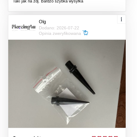
Taki jak na zdj. Bardzo szybka wysyłka
Olg
Dodano: 2026-07-22
Opinia zweryfikowana