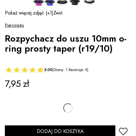
Pokaż więcej zdjęć
(+1)
Zwiń
Piercing4u
Rozpychacz do uszu 10mm o-
ring prosty taper (r19/10)
5.00
(Oceny: 1 Recenzje: 0)
Cena
7,95 zł
*
Kolor
Wybierz
DODAJ DO KOSZYKA