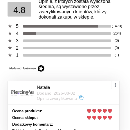
Opinie, z których została wyliczona
średnia, są wystawione przez
4.8
zweryfikowanych klientów, którzy
dokonali zakupu w sklepie.
5
(1473)
4
(264)
3
(0)
2
(0)
1
(1)
Natalia
Dodano: 2026-08-02
Opinia zweryfikowana
Ocena produktu:
Ocena sklepu:
Dodatkowy komentarz: