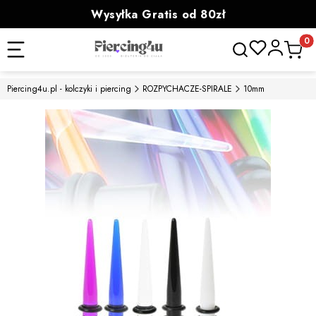
Wysyłka Gratis od 80zł
powyżej 100zł prezent
Otwórz wyszukiwa
Produk
Piercing4u.pl - kolczyki i piercing
ROZPYCHACZE-SPIRALE
10mm