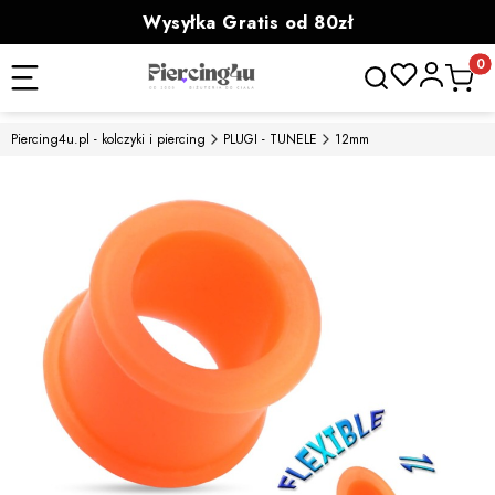
Wysyłka Gratis od 80zł
powyżej 100zł prezent
Otwórz wyszukiwa
Produk
Piercing4u.pl - kolczyki i piercing
PLUGI - TUNELE
12mm