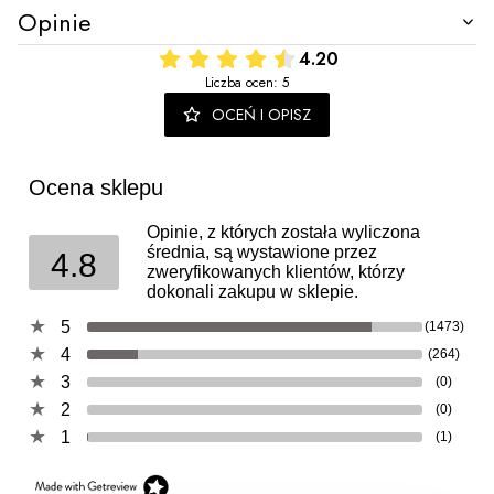
Opinie
4.20
Liczba ocen: 5
OCEŃ I OPISZ
Ocena sklepu
Opinie, z których została wyliczona
średnia, są wystawione przez
4.8
zweryfikowanych klientów, którzy
dokonali zakupu w sklepie.
5
(1473)
4
(264)
3
(0)
2
(0)
1
(1)