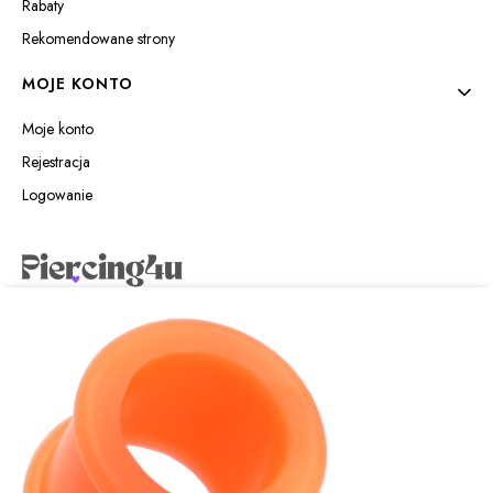
Rabaty
Rekomendowane strony
MOJE KONTO
Moje konto
Rejestracja
Logowanie
Piercing4u Izabela Jaworowska
Wilczyńskiego 25e/21
10-691 Olsztyn
sklep@piercing4u.pl
+48 89 307 09 95