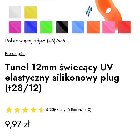
Pokaż więcej zdjęć
(+6)
Zwiń
Piercing4u
Tunel 12mm świecący UV
elastyczny silikonowy plug
(t28/12)
4.20
(Oceny: 5 Recenzje: 0)
Cena
9,97 zł