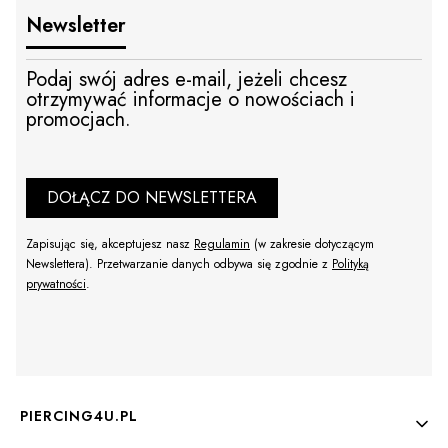
Newsletter
Podaj swój adres e-mail, jeżeli chcesz
otrzymywać informacje o nowościach i
promocjach.
DOŁĄCZ DO NEWSLETTERA
Zapisując się, akceptujesz nasz
Regulamin
(w zakresie dotyczącym
Newslettera). Przetwarzanie danych odbywa się zgodnie z
Polityką
prywatności
.
Linki w stopce
PIERCING4U.PL