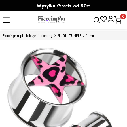
Wysyłka Gratis od 80zł
powyżej 100zł prezent
Otwórz wyszukiwa
Produk
Piercing4u.pl - kolczyki i piercing
PLUGI - TUNELE
14mm