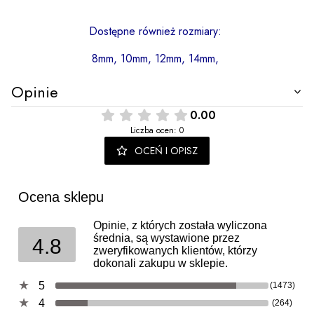
Dostępne również rozmiary:
8
mm,
10mm, 12mm, 14mm,
Opinie
0.00
Liczba ocen: 0
OCEŃ I OPISZ
Ocena sklepu
Opinie, z których została wyliczona
średnia, są wystawione przez
4.8
zweryfikowanych klientów, którzy
dokonali zakupu w sklepie.
5
(1473)
4
(264)