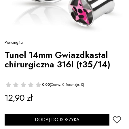
Piercing4u
Tunel 14mm Gwiazdkastal
chirurgiczna 316l (t35/14)
0.00
(Oceny: 0 Recenzje: 0)
Cena
12,90 zł
DODAJ DO KOSZYKA