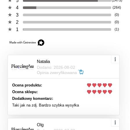
5
(1473)
4
(264)
3
(0)
2
(0)
1
(1)
Natalia
Dodano: 2026-08-02
Opinia zweryfikowana
Ocena produktu:
Ocena sklepu:
Dodatkowy komentarz:
Taki jak na zdj. Bardzo szybka wysyłka
Olg