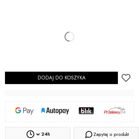
*
Długość (mm)
8
10
Sterylizacja
Opcjonalne
Nie wybieram
Tak
(+2,00 zł)
DODAJ DO KOSZYKA
w 24h
Zapytaj o produkt