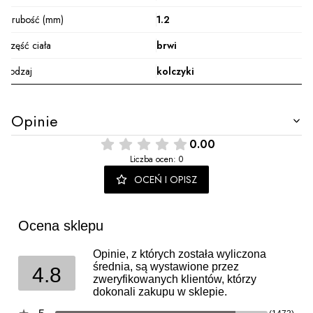
Grubość (mm)
1.2
Część ciała
brwi
Rodzaj
kolczyki
Opinie
0.00
Liczba ocen: 0
OCEŃ I OPISZ
Ocena sklepu
Opinie, z których została wyliczona
średnia, są wystawione przez
4.8
zweryfikowanych klientów, którzy
dokonali zakupu w sklepie.