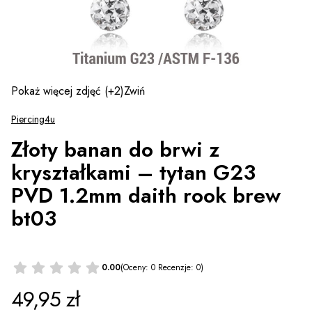
Pokaż więcej zdjęć
(+2)
Zwiń
Piercing4u
Złoty banan do brwi z
kryształkami – tytan G23
PVD 1.2mm daith rook brew
bt03
0.00
(Oceny: 0 Recenzje: 0)
Cena
49,95 zł