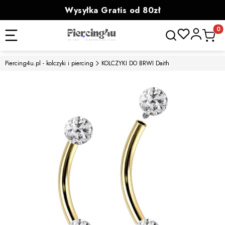
Wysyłka Gratis od 80zł
powyżej 100zł prezent
Otwórz wyszukiwa
Produk
Piercing4u.pl - kolczyki i piercing
KOLCZYKI DO BRWI Daith