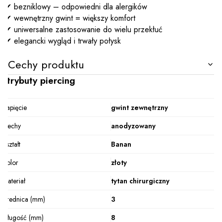
✔ bezniklowy – odpowiedni dla alergików
✔ wewnętrzny gwint = większy komfort
✔ uniwersalne zastosowanie do wielu przekłuć
✔ elegancki wygląd i trwały połysk
Cechy produktu
Atrybuty piercing
Zapięcie
gwint zewnętrzny
Cechy
anodyzowany
Kształt
Banan
Kolor
złoty
Materiał
tytan chirurgiczny
Średnica (mm)
3
Długość (mm)
8