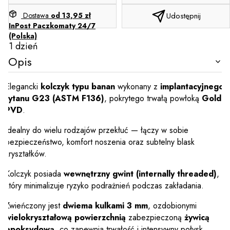
Dostawa
od 13,95 zł
Udostępnij
InPost Paczkomaty 24/7
(Polska)
1 dzień
Opis
Elegancki
kolczyk typu banan
wykonany z
implantacyjnego
tytanu G23 (ASTM F136)
, pokrytego trwałą powłoką
Gold
PVD
.
Idealny do wielu rodzajów przekłuć — łączy w sobie
bezpieczeństwo, komfort noszenia oraz subtelny blask
kryształków.
Kolczyk posiada
wewnętrzny gwint (internally threaded)
,
który minimalizuje ryzyko podrażnień podczas zakładania.
Zwieńczony jest
dwiema kulkami 3 mm
, ozdobionymi
wielokryształową powierzchnią
zabezpieczoną
żywicą
epoksydową
, co zapewnia trwałość i intensywny połysk.