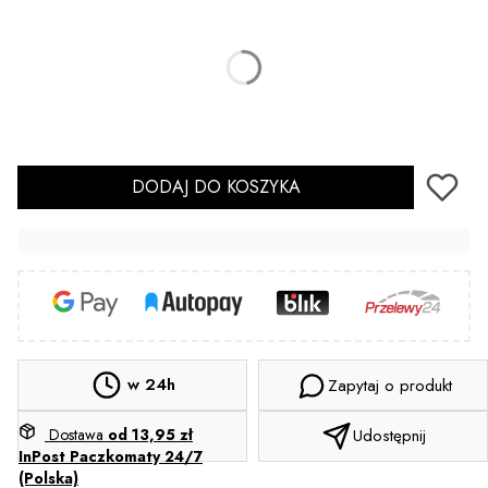
Kolor
Sterylizacja kolczyka
Opcjonalne
Nie wybieram
Tak
(+2,00 zł)
DODAJ DO KOSZYKA
w 24h
Zapytaj o produkt
Dostawa
od 13,95 zł
Udostępnij
InPost Paczkomaty 24/7
(Polska)