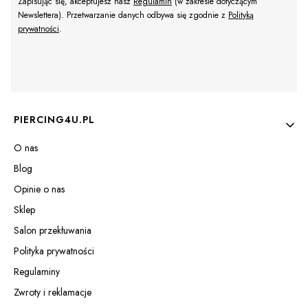
Zapisując się, akceptujesz nasz
Regulamin
(w zakresie dotyczącym
Newslettera). Przetwarzanie danych odbywa się zgodnie z
Polityką
prywatności
.
Linki w stopce
PIERCING4U.PL
O nas
Blog
Opinie o nas
Sklep
Salon przekłuwania
Polityka prywatności
Regulaminy
Zwroty i reklamacje