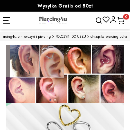
Wysyłka Gratis od 80zł
powyżej 100zł prezent
Otwórz wyszukiwa
Produk
Piercing4u.pl - kolczyki i piercing
KOLCZYKI DO USZU
chrząstka piercing ucha