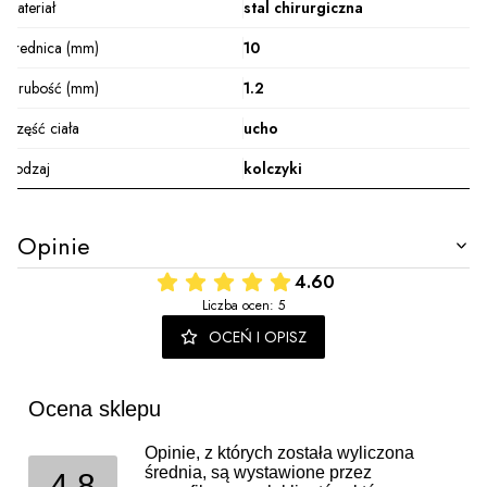
Materiał
stal chirurgiczna
Średnica (mm)
10
Grubość (mm)
1.2
Część ciała
ucho
Rodzaj
kolczyki
Opinie
4.60
Liczba ocen: 5
OCEŃ I OPISZ
Ocena sklepu
Opinie, z których została wyliczona
średnia, są wystawione przez
4.8