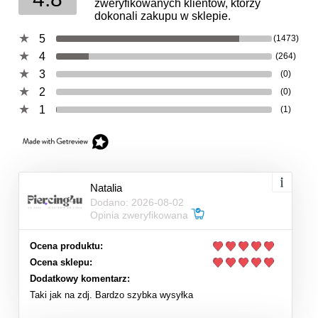
zweryfikowanych klientów, którzy
dokonali zakupu w sklepie.
5
(1473)
4
(264)
3
(0)
2
(0)
1
(1)
Natalia
Dodano: 2026-08-02
Opinia zweryfikowana
Ocena produktu:
Ocena sklepu:
Dodatkowy komentarz:
Taki jak na zdj. Bardzo szybka wysyłka