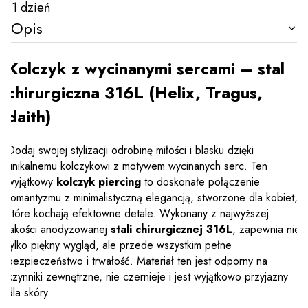
1 dzień
Opis
Kolczyk z wycinanymi sercami – stal
chirurgiczna 316L (Helix, Tragus,
daith)
Dodaj swojej stylizacji odrobinę miłości i blasku dzięki
unikalnemu kolczykowi z motywem wycinanych serc. Ten
wyjątkowy
kolczyk piercing
to doskonałe połączenie
romantyzmu z minimalistyczną elegancją, stworzone dla kobiet,
które kochają efektowne detale. Wykonany z najwyższej
jakości anodyzowanej
stali chirurgicznej 316L
, zapewnia nie
tylko piękny wygląd, ale przede wszystkim pełne
bezpieczeństwo i trwałość. Materiał ten jest odporny na
czynniki zewnętrzne, nie czernieje i jest wyjątkowo przyjazny
dla skóry.