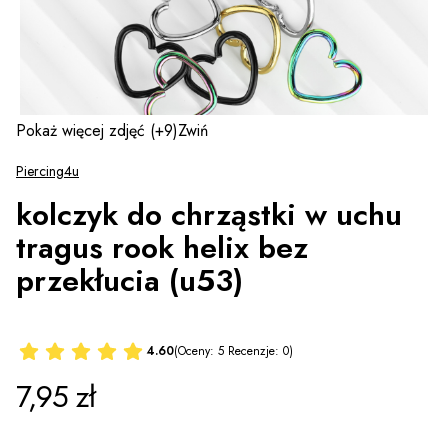
Pokaż więcej zdjęć
(+9)
Zwiń
Piercing4u
kolczyk do chrząstki w uchu
tragus rook helix bez
przekłucia (u53)
4.60
(Oceny: 5 Recenzje: 0)
Cena
7,95 zł