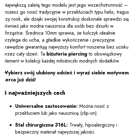
Największą zaletą tego modelu jest jego wszechstronność –
możesz go nosić tradycyjnie w przekłuciach typu helix, tragus
czy rook, ale dzięki swojej konstrukcji doskonale sprawdzi się
również jako modna nausznica dla osób bez dziurki w
chrząstce. Średnica 10mm sprawia, że kolczyk idealnie
przylega do ucha, a gładkie wykończenie i precyzyjne
krawędzie gwarantują najwyższy komfort noszenia bez ucisku
przez cały dzień. Ta
biżuteria piercing
to obowiązkowy
element w kolekcji każdej miłośniczki modnych dodatków.
Wybierz swój ulubiony odcień i wyraź siebie motywem
serca już dziś!
5 najważniejszych cech
Uniwersalne zastosowanie:
Można nosić z
przekłuciem lub jako nausznicę (clip-on).
Stal chirurgiczna 316L:
Trwały, hipoalergiczny i
bezpieczny materiał najwyższej jakości.