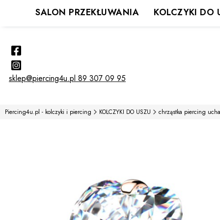
SALON PRZEKŁUWANIA
KOLCZYKI DO 
sklep@piercing4u.pl
89 307 09 95
Piercing4u.pl - kolczyki i piercing
KOLCZYKI DO USZU
chrząstka piercing uch