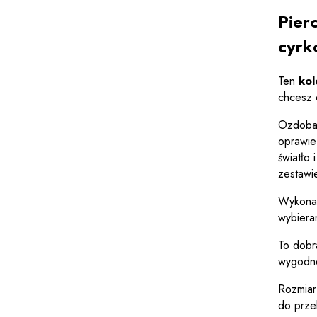
Pier
cyrk
Ten
kol
chcesz d
Ozdoba 
oprawi
światło
zestawie
Wykona
wybiera
To dobr
wygodne
Rozmia
do prze