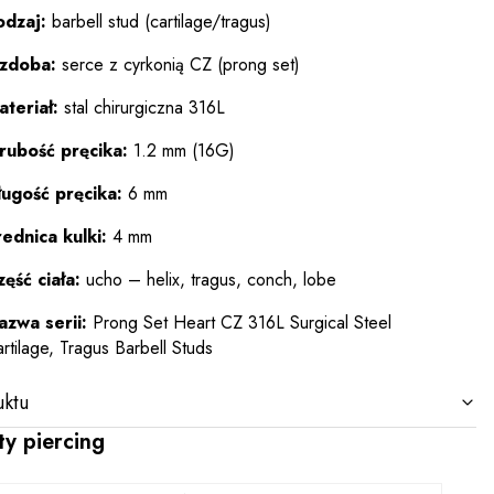
odzaj:
barbell stud (cartilage/tragus)
zdoba:
serce z cyrkonią CZ (prong set)
teriał:
stal chirurgiczna 316L
rubość pręcika:
1.2 mm (16G)
ługość pręcika:
6 mm
ednica kulki:
4 mm
ęść ciała:
ucho – helix, tragus, conch, lobe
azwa serii:
Prong Set Heart CZ 316L Surgical Steel
rtilage, Tragus Barbell Studs
ktu
ty piercing