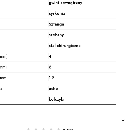
gwint zewnętrzny
cyrkonia
Sztanga
srebrny
stal chirurgiczna
(mm)
4
(mm)
6
(mm)
1.2
ła
ucho
kolczyki