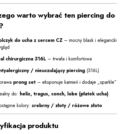
zego warto wybrać ten piercing do
?
olczyk do ucha z sercem CZ
– mocny blask i elegancki
ygląd
tal chirurgiczna 316L
– trwała i komfortowa
ntyalergiczny / nieuczulający piercing
(316L)
prawa
prong set
– eksponuje kamień i dodaje „sparkle”
ealny do:
helix, tragus, conch, lobe (płatek ucha)
stępne kolory:
srebrny / złoty / różowe złoto
yfikacja produktu