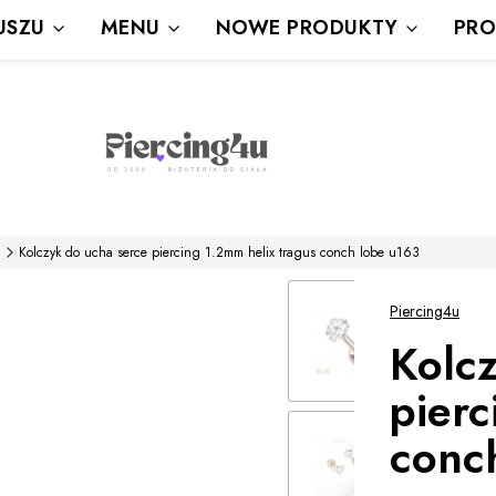
Wysyłka Gratis powyżej 80 zł
USZU
MENU
NOWE PRODUKTY
PRO
powyżej 100zł prezent
a
Kolczyk do ucha serce piercing 1.2mm helix tragus conch lobe u163
Piercing4u
Kolc
pierc
conc