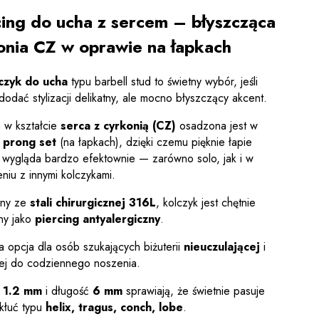
cing do ucha z sercem – błyszcząca
onia CZ w oprawie na łapkach
czyk do ucha
typu barbell stud to świetny wybór, jeśli
odać stylizacji delikatny, ale mocno błyszczący akcent.
w kształcie
serca z cyrkonią (CZ)
osadzona jest w
e
prong set
(na łapkach), dzięki czemu pięknie łapie
 i wygląda bardzo efektownie — zarówno solo, jak i w
niu z innymi kolczykami.
ny ze
stali chirurgicznej 316L
, kolczyk jest chętnie
ny jako
piercing antyalergiczny
.
a opcja dla osób szukających biżuterii
nieuczulającej
i
j do codziennego noszenia.
r
1.2 mm
i długość
6 mm
sprawiają, że świetnie pasuje
kłuć typu
helix, tragus, conch, lobe
.