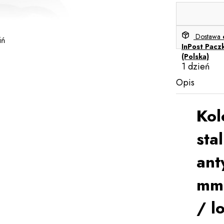
Dostawa
iń
InPost Pacz
(Polska)
1 dzień
Opis
Kol
sta
ant
mm 
/ l