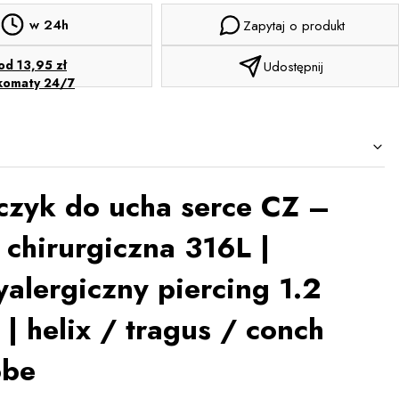
w 24h
Zapytaj o produkt
od 13,95 zł
Udostępnij
komaty 24/7
czyk do ucha serce CZ –
l chirurgiczna 316L |
yalergiczny piercing 1.2
| helix / tragus / conch
obe