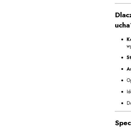
Dlac
ucha
K
w
S
A
O
Id
Do
Spec