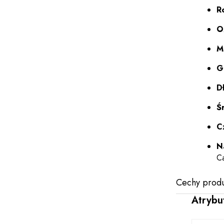
R
O
Ma
G
D
Śr
Cz
N
Ca
Cechy produ
Atrybu