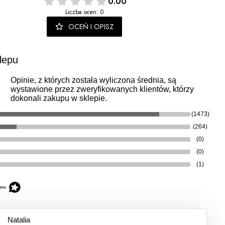
0.00
Liczba ocen: 0
OCEŃ I OPISZ
lepu
Opinie, z których została wyliczona średnia, są
wystawione przez zweryfikowanych klientów, którzy
dokonali zakupu w sklepie.
(1473)
(264)
(0)
(0)
(1)
Natalia