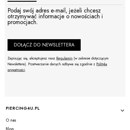
Podaj swój adres e-mail, jeżeli chcesz
otrzymywać informacje o nowościach i
promocjach.
DOŁĄCZ DO NEWSLETTERA
Zapisując się, akceptujesz nasz
Regulamin
(w zakresie dotyczącym
Newslettera). Przetwarzanie danych odbywa się zgodnie z
Polityką
prywatności
.
Linki w stopce
PIERCING4U.PL
O nas
Blog