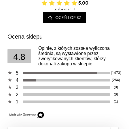
5.00
Liczba ocen: 1
OCEŃ I OPISZ
Ocena sklepu
Opinie, z których została wyliczona
średnia, są wystawione przez
4.8
zweryfikowanych klientów, którzy
dokonali zakupu w sklepie.
5
(1473)
4
(264)
3
(0)
2
(0)
1
(1)