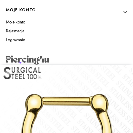
MOJE KONTO
Moje konto
Rejestracja
Logowanie
Piercing4u Izabela Jaworowska
Wilczyńskiego 25e/21
10-691 Olsztyn
sklep@piercing4u.pl
+48 89 307 09 95