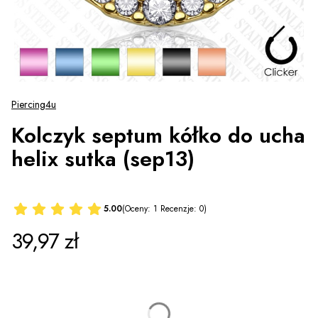
Piercing4u
Kolczyk septum kółko do ucha
helix sutka (sep13)
5.00
(Oceny: 1 Recenzje: 0)
Cena
39,97 zł
*
Wzór
Wybierz