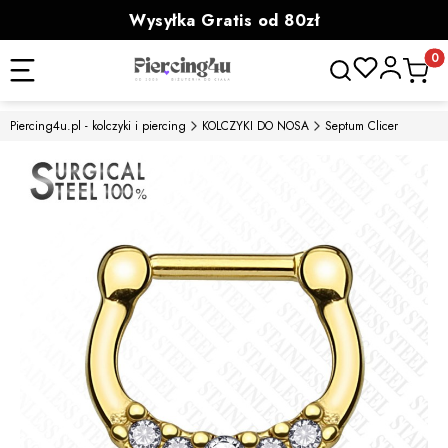
Wysyłka Gratis od 80zł
powyżej 100zł prezent
Otwórz wyszukiwa
Produk
Piercing4u.pl - kolczyki i piercing
KOLCZYKI DO NOSA
Septum Clicer