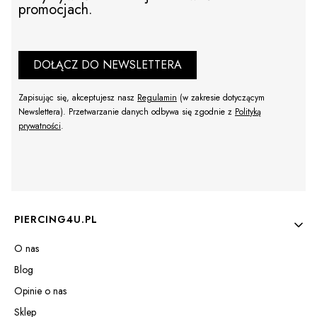
promocjach.
DOŁĄCZ DO NEWSLETTERA
Zapisując się, akceptujesz nasz
Regulamin
(w zakresie dotyczącym
Newslettera). Przetwarzanie danych odbywa się zgodnie z
Polityką
prywatności
.
Linki w stopce
PIERCING4U.PL
O nas
Blog
Opinie o nas
Sklep