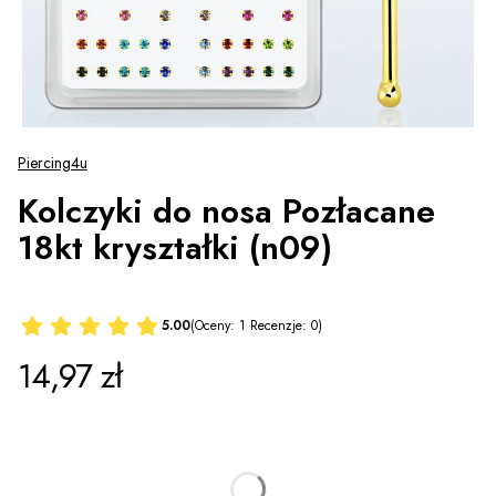
Piercing4u
Kolczyki do nosa Pozłacane
18kt kryształki (n09)
5.00
(Oceny: 1 Recenzje: 0)
Cena
14,97 zł
*
Wzór
Wybierz