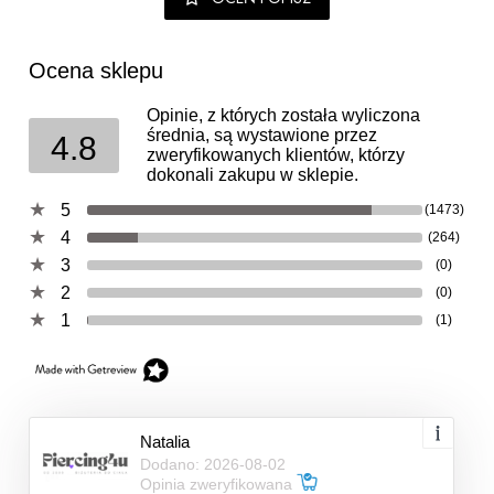
Ocena sklepu
Opinie, z których została wyliczona
średnia, są wystawione przez
4.8
zweryfikowanych klientów, którzy
dokonali zakupu w sklepie.
5
(1473)
4
(264)
3
(0)
2
(0)
1
(1)
Natalia
Dodano: 2026-08-02
Opinia zweryfikowana