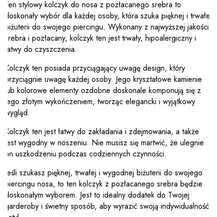
Ten stylowy kolczyk do nosa z pozłacanego srebra to
doskonały wybór dla każdej osoby, która szuka pięknej i trwałej
biżuterii do swojego piercingu. Wykonany z najwyższej jakości
srebra i pozłacany, kolczyk ten jest trwały, hipoalergiczny i
łatwy do czyszczenia.
Kolczyk ten posiada przyciągający uwagę design, który
przyciągnie uwagę każdej osoby. Jego kryształowe kamienie
lub kolorowe elementy ozdobne doskonale komponują się z
jego złotym wykończeniem, tworząc elegancki i wyjątkowy
wygląd.
Kolczyk ten jest łatwy do zakładania i zdejmowania, a także
jest wygodny w noszeniu. Nie musisz się martwić, że ulegnie
on uszkodzeniu podczas codziennych czynności.
Jeśli szukasz pięknej, trwałej i wygodnej biżuterii do swojego
piercingu nosa, to ten kolczyk z pozłacanego srebra będzie
doskonałym wyborem. Jest to idealny dodatek do Twojej
garderoby i świetny sposób, aby wyrazić swoją indywidualność