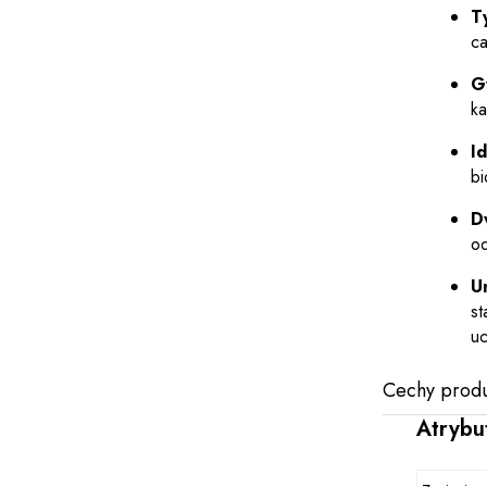
T
ca
G
ka
Id
bi
D
od
U
st
uc
Cechy produ
Atrybu