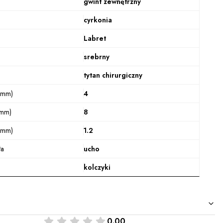
gwint zewnętrzny
cyrkonia
Labret
srebrny
tytan chirurgiczny
(mm)
4
(mm)
8
(mm)
1.2
ła
ucho
kolczyki
0.00