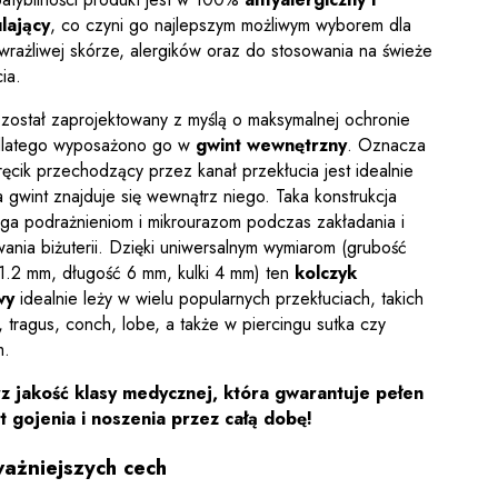
lający
, co czyni go najlepszym możliwym wyborem dla
wrażliwej skórze, alergików oraz do stosowania na świeże
ia.
 został zaprojektowany z myślą o maksymalnej ochronie
 dlatego wyposażono go w
gwint wewnętrzny
. Oznacza
ręcik przechodzący przez kanał przekłucia jest idealnie
a gwint znajduje się wewnątrz niego. Taka konstrukcja
ga podrażnieniom i mikrourazom podczas zakładania i
ania biżuterii. Dzięki uniwersalnym wymiarom (grubość
 1.2 mm, długość 6 mm, kulki 4 mm) ten
kolczyk
wy
idealnie leży w wielu popularnych przekłuciach, takich
x, tragus, conch, lobe, a także w piercingu sutka czy
m.
z jakość klasy medycznej, która gwarantuje pełen
 gojenia i noszenia przez całą dobę!
ważniejszych cech