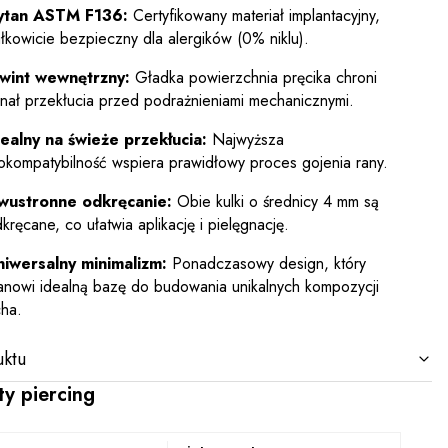
ytan ASTM F136:
Certyfikowany materiał implantacyjny,
łkowicie bezpieczny dla alergików (0% niklu).
wint wewnętrzny:
Gładka powierzchnia pręcika chroni
nał przekłucia przed podrażnieniami mechanicznymi.
ealny na świeże przekłucia:
Najwyższa
okompatybilność wspiera prawidłowy proces gojenia rany.
wustronne odkręcanie:
Obie kulki o średnicy 4 mm są
kręcane, co ułatwia aplikację i pielęgnację.
niwersalny minimalizm:
Ponadczasowy design, który
anowi idealną bazę do budowania unikalnych kompozycji
ha.
ktu
ty piercing