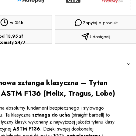
w 24h
Zapytaj o produkt
od 13,95 zł
Udostępnij
komaty 24/7
nowa sztanga klasyczna – Tytan
ASTM F136 (Helix, Tragus, Lobe)
na absolutny fundament bezpiecznego i stylowego
gu. Ta klasyczna
sztanga do ucha
(straight barbell) to
styczny klasyk wykonany z najwyższej jakości tytanu klasy
acyjnej
ASTM F136
. Dzięki swojej doskonałej
atybilności produkt jest w 100%
antyalergiczny i