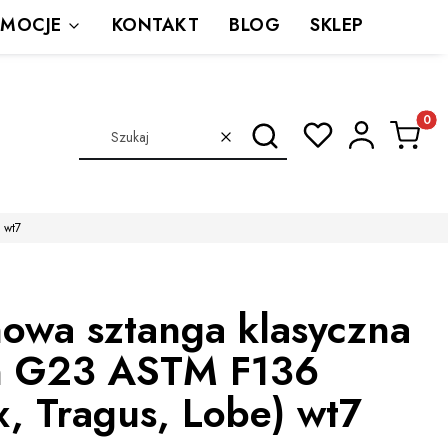
MOCJE
KONTAKT
BLOG
SKLEP
Produkt
Szukaj
Wyczyść
 wt7
nowa sztanga klasyczna
n G23 ASTM F136
x, Tragus, Lobe) wt7