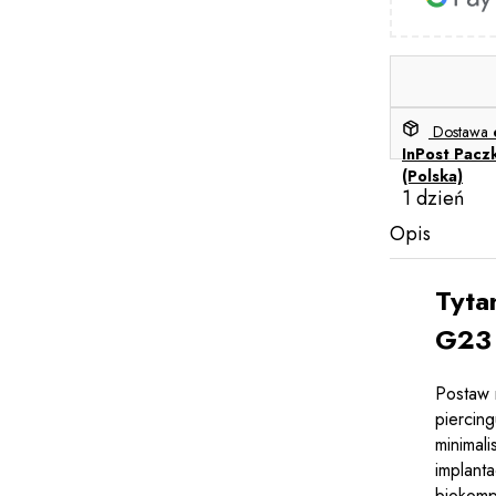
Dostawa
InPost Pacz
(Polska)
1 dzień
Opis
Tyta
G23 
Postaw 
piercin
minimali
implant
biokomp