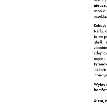
nieuczu
osób o 
przekłuc
Kolczyk
tkanki,
to, że p
gładki, 
zapobie
zdejmow
pręcika
tytano
jak heli
intymny
Wybier
komfort
5 naj