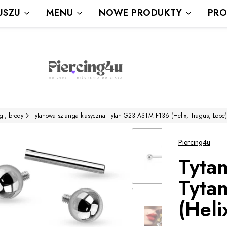
Wysyłka Gratis powyżej 80 zł
USZU
MENU
NOWE PRODUKTY
PRO
powyżej 100zł prezent
gi, brody
Tytanowa sztanga klasyczna Tytan G23 ASTM F136 (Helix, Tragus, Lobe)
Piercing4u
Tyta
Tyta
(Heli