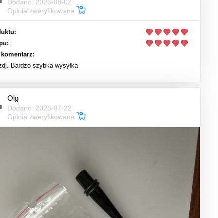
Dodano: 2026-08-02
Opinia zweryfikowana
uktu:
pu:
 komentarz:
 zdj. Bardzo szybka wysyłka
Olg
Dodano: 2026-07-22
Opinia zweryfikowana