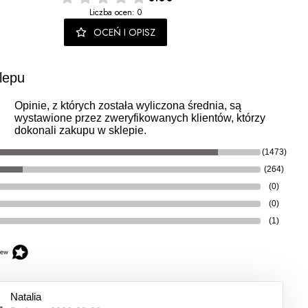
Liczba ocen: 0
OCEŃ I OPISZ
lepu
Opinie, z których została wyliczona średnia, są
wystawione przez zweryfikowanych klientów, którzy
dokonali zakupu w sklepie.
(1473)
(264)
(0)
(0)
(1)
Natalia