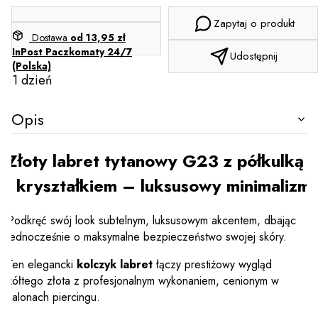
Zapytaj o produkt
Dostawa
od 13,95 zł
InPost Paczkomaty 24/7
Udostępnij
(Polska)
1 dzień
Opis
Złoty labret tytanowy G23 z półkulką
i kryształkiem – luksusowy minimalizm
Podkręć swój look subtelnym, luksusowym akcentem, dbając
jednocześnie o maksymalne bezpieczeństwo swojej skóry.
Ten elegancki
kolczyk labret
łączy prestiżowy wygląd
żółtego złota z profesjonalnym wykonaniem, cenionym w
salonach piercingu.