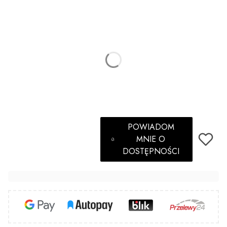
*
Długość (mm)
6
8
Sterylizacja
Opcjonalne
Nie wybieram
Tak
(+2,00 zł)
POWIADOM
MNIE O
DOSTĘPNOŚCI