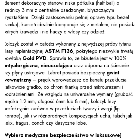
Element dekoracyjny stanowi niska półkulka (half ball) o
średnicy 3 mm z centralnie osadzonym, błyszczącym
kryształkiem. Dzięki zastosowaniu pełnej oprawy typu bezel
(ramka), kamień idealnie komponuje się z metalem, nie posiada
ostrych krawędzi i nie haczy o włosy czy odzież.
Kolczyk został w całości wykonany z najwyższej próby tytanu
klasy implantacyjnej
ASTM F136
, pokrytego niezwykle trwałą
powłoką
Gold PVD
. Sprawia to, że biżuteria jest w 100%
antyalergiczna, nieuczulająca
oraz odporna na ścieranie
czy płyny ustrojowe. Labret posiada bezpieczny
gwint
wewnętrzny
– pręcik wprowadzasz do kanału przekłucia
całkowicie gładko, co chroni tkankę przed mikrourazami i
podrażnieniami. Ze względu na uniwersalne wymiary (grubość
pręcika 1.2 mm, długość 6mm lub 8 mm), kolczyk leży
perfekcyjnie zarówno w przekłuciach twarzy i wargi (lip,
monroe), jak i w różnorodnych kompozycjach ucha, takich jak
helix, tragus, conch czy klasyczne lobe.
Wybierz medyczne bezpieczeństwo w luksusowej