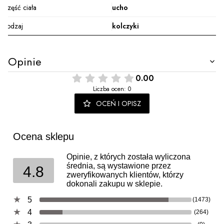
Część ciała
ucho
Rodzaj
kolczyki
Opinie
0.00
Liczba ocen: 0
OCEŃ I OPISZ
Ocena sklepu
Opinie, z których została wyliczona
średnia, są wystawione przez
4.8
zweryfikowanych klientów, którzy
dokonali zakupu w sklepie.
5
(1473)
4
(264)