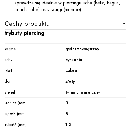
sprawdza się idealnie w piercingu ucha (helix, tragus,
conch, lobe) oraz wargi (monroe).
Cechy produktu
Atrybuty piercing
Zapięcie
gwint zewnętrzny
Cechy
cyrkonia
Kształt
Labret
Kolor
złoty
Materiał
tytan chirurgiczny
Średnica (mm)
3
Długość (mm)
8
Grubość (mm)
1.2