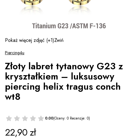
Pokaż więcej zdjęć
(+1)
Zwiń
Piercing4u
Złoty labret tytanowy G23 z
kryształkiem – luksusowy
piercing helix tragus conch
wt8
0.00
(Oceny: 0 Recenzje: 0)
Cena
22,90 zł