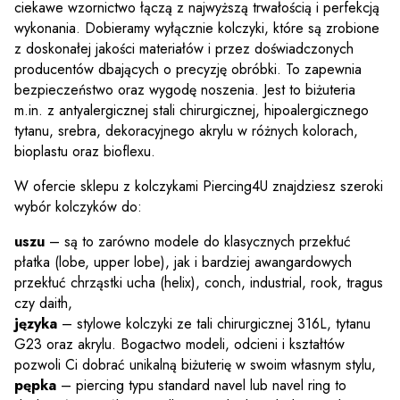
ciekawe wzornictwo łączą z najwyższą trwałością i perfekcją
wykonania. Dobieramy wyłącznie kolczyki, które są zrobione
z doskonałej jakości materiałów i przez doświadczonych
producentów dbających o precyzję obróbki. To zapewnia
bezpieczeństwo oraz wygodę noszenia. Jest to biżuteria
m.in. z antyalergicznej stali chirurgicznej, hipoalergicznego
tytanu, srebra, dekoracyjnego akrylu w różnych kolorach,
bioplastu oraz bioflexu.
W ofercie sklepu z kolczykami Piercing4U znajdziesz szeroki
wybór kolczyków do:
uszu
– są to zarówno modele do klasycznych przekłuć
płatka (lobe, upper lobe), jak i bardziej awangardowych
przekłuć chrząstki ucha (helix), conch, industrial, rook, tragus
czy daith,
języka
– stylowe kolczyki ze tali chirurgicznej 316L, tytanu
G23 oraz akrylu. Bogactwo modeli, odcieni i kształtów
pozwoli Ci dobrać unikalną biżuterię w swoim własnym stylu,
pępka
– piercing typu standard navel lub navel ring to