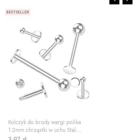
BESTSELLER
Kolczyk do brody wargi polika
1.2mm chrząstki w uchu Stal
chirurgiczna 316L (w02)
3,97 zł
Cena