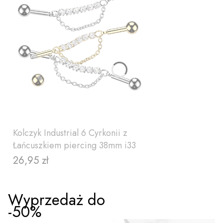
Kolczyk Industrial 6 Cyrkonii z
Łańcuszkiem piercing 38mm i33
26,95 zł
Cena
Wyprzedaż do
-50%