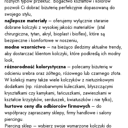
różnych typów przekłuć. Bogactwo kształtów i kolorów
pozwoli Ci dobrać biżuterię perfekcyjnie dopasowaną do
swojego stylu,
najlepsze materiały
– oferujemy wyłącznie staranie
dobrane kolczyki z wysokiej jakości materiałów (stal
chirurgiczna, tytan, akryl, bioplast i bioflex), które są
bezpieczne i komfortowe w noszeniu,
modne wzornictwo
– na bieżąco śledzimy aktualne trendy,
aby dostarczać klientom kolczyki, które podkreślą ich modny
look,
różnorodność kolorystyczna
– polecamy biżuterię w
odcieniu srebra oraz żółtego, różowego lub czarnego złota.
W kolekcji mamy także wiele kolczyków z nietuzinkowymi
dodatkami (np. różnobarwnymi kuleczkami, błyszczącymi
kryształkami czy kamykami, łańcuszkami, zawieszkami w
kształcie krzyżyków, serduszek, kwiatuszków i nie tylko),
hurtowe ceny dla odbiorców firmowych
– do
współpracy zapraszamy sklepy, firmy handlowe i salony
piercingu.
Piercing sklep – wybierz swoje wymarzone kolczyki do