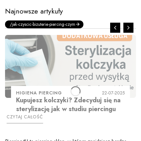
Najnowsze artykuły
/jak-czyscic-bizuterie-piercing-czym
HIGIENA PIERCING
22-07-2025
Kupujesz kolczyki? Zdecyduj się na
sterylizację jak w studiu piercingu
CZYTAJ CAŁOŚĆ