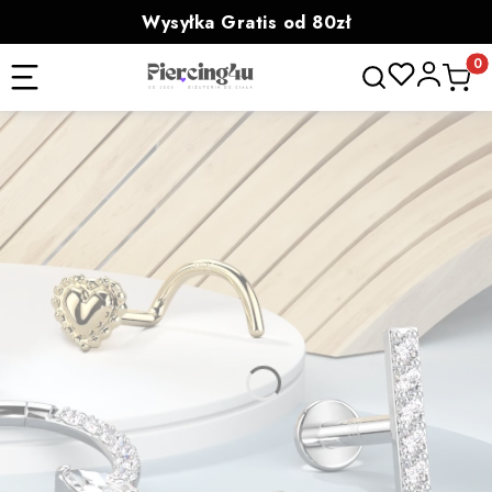
Wysyłka Gratis od 80zł
powyżej 100zł prezent
Otwórz wyszukiwa
Produk