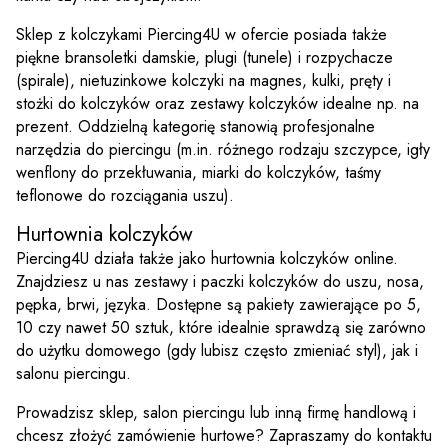
Sklep z kolczykami Piercing4U w ofercie posiada także
piękne bransoletki damskie, plugi (tunele) i rozpychacze
(spirale), nietuzinkowe kolczyki na magnes, kulki, pręty i
stożki do kolczyków oraz zestawy kolczyków idealne np. na
prezent. Oddzielną kategorię stanowią profesjonalne
narzędzia do piercingu (m.in. różnego rodzaju szczypce, igły
wenflony do przekłuwania, miarki do kolczyków, taśmy
teflonowe do rozciągania uszu).
Hurtownia kolczyków
Piercing4U działa także jako hurtownia kolczyków online.
Znajdziesz u nas zestawy i paczki kolczyków do uszu, nosa,
pępka, brwi, języka. Dostępne są pakiety zawierające po 5,
10 czy nawet 50 sztuk, które idealnie sprawdzą się zarówno
do użytku domowego (gdy lubisz często zmieniać styl), jak i
salonu piercingu.
Prowadzisz sklep, salon piercingu lub inną firmę handlową i
chcesz złożyć zamówienie hurtowe? Zapraszamy do kontaktu