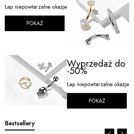
Łap niepowtarzalne okazje
POKAŻ
ZOBACZ PRODUKT
Wyprzedaż do
-50%
Łap niepowtarzalne okazje
Nie
Tak
wybieram
POKAŻ
Bestsellery