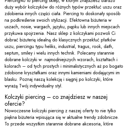
Piercing4U to piercing sklep, w którym znajdziesz bardzo
duży wybór kolczyków do różnych typów przekłuć uszu oraz
zdobienia innych części ciała. Piercing to doskonały sposób
na podkreślenie swoich stylizacji. Efektowna biżuteria w
uszach, nosie, wargach, języku, pępku lub innych miejscach
przykuwa spojrzenia. Nasz sklep z kolczykami pozwoli Ci
dobrać biżuterię idealną do klasycznych przekłuć płatków
uszu, piercingu typu heliks, industrial, tragus, rook, dath,
septum, smiley i wielu innych technik. Polecamy starannie
dobrane kolczyki w najmodniejszych wzorach, kształtach i
kolorach – od tych prostych i minimalistycznych aż po bogato
zdobione kryształkami oraz innymi kamieniami dodającymi im
blasku. Poznaj naszą kolekcję i sięgnij po kolczyki, które
wyrażą Twój indywidualny styl.
Kolczyki piercing – co znajdziesz w naszej
ofercie?
Nowoczesne kolczyki piercing z naszej oferty to nie tylko
piękna biżuteria wpisująca się w aktualne trendy zdobnicze.
To przede wszystkim starannie dobrane akcesoria, które