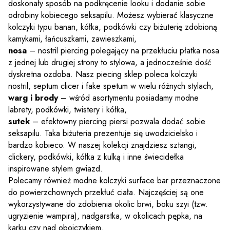
doskonały sposób na podkręcenie looku i dodanie sobie
odrobiny kobiecego seksapilu. Możesz wybierać klasyczne
kolczyki typu banan, kółka, podkówki czy biżuterię zdobioną
kamykami, łańcuszkami, zawieszkami,
nosa
– nostril piercing polegający na przekłuciu płatka nosa
z jednej lub drugiej strony to stylowa, a jednocześnie dość
dyskretna ozdoba. Nasz piecing sklep poleca kolczyki
nostril, septum clicer i fake spetum w wielu różnych stylach,
warg i brody
– wśród asortymentu posiadamy modne
labrety, podkówki, twistery i kółka,
sutek
– efektowny piercing piersi pozwala dodać sobie
seksapilu. Taka biżuteria prezentuje się uwodzicielsko i
bardzo kobieco. W naszej kolekcji znajdziesz sztangi,
clickery, podkówki, kółka z kulką i inne świecidełka
inspirowane stylem gwiazd.
Polecamy również modne kolczyki surface bar przeznaczone
do powierzchownych przekłuć ciała. Najczęściej są one
wykorzystywane do zdobienia okolic brwi, boku szyi (tzw.
ugryzienie wampira), nadgarstka, w okolicach pępka, na
karku czy nad obojczykiem.